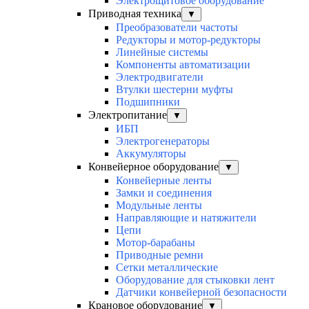
Электрощитовое оборудование
Приводная техника
▼
Преобразователи частоты
Редукторы и мотор-редукторы
Линейные системы
Компоненты автоматизации
Электродвигатели
Втулки шестерни муфты
Подшипники
Электропитание
▼
ИБП
Электрогенераторы
Аккумуляторы
Конвейерное оборудование
▼
Конвейерные ленты
Замки и соединения
Модульные ленты
Направляющие и натяжители
Цепи
Мотор-барабаны
Приводные ремни
Сетки металлические
Оборудование для стыковки лент
Датчики конвейерной безопасности
Крановое оборудование
▼