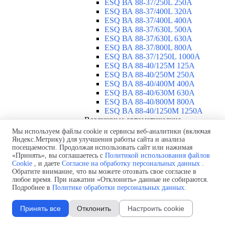
ESQ ВА 88-37/250L 250A
ESQ ВА 88-37/400L 320A
ESQ ВА 88-37/400L 400A
ESQ ВА 88-37/630L 500A
ESQ ВА 88-37/630L 630A
ESQ ВА 88-37/800L 800A
ESQ ВА 88-37/1250L 1000A
ESQ BA 88-40/125M 125A
ESQ BA 88-40/250M 250A
ESQ BA 88-40/400M 400A
ESQ BA 88-40/630М 630A
ESQ BA 88-40/800M 800A
ESQ BA 88-40/1250М 1250A
Воздушные автоматические
выключатели
▼
Мы используем файлы cookie и сервисы веб-аналитики (включая
ESQ ВА99-40B 3F M2C2S2 M
Яндекс.Метрику) для улучшения работы сайта и анализа
посещаемости. Продолжая использовать сайт или нажимая
2500A
«Принять», вы соглашаетесь с
Политикой использования файлов
ESQ ВА99-40A 3F M2C2S2 М
Cookie
, и даете
Согласие на обработку персональных данных
.
800A
Обратите внимание, что вы можете отозвать свое согласие в
ESQ ВА99-40A 3F M2C2S2 М
любое время. При нажатии «Отклонить» данные не собираются.
630A
Подробнее в
Политике обработки персональных данных
.
ESQ ВА99-40A 3F M2C2S2 М
2000A
Принять все
Отклонить
Настроить cookie
ESQ ВА99-40A 3F M2C2S2 М
1600A