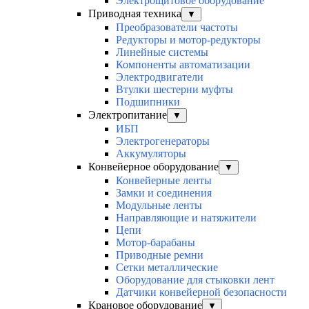
Электрощитовое оборудование
Приводная техника
▼
Преобразователи частоты
Редукторы и мотор-редукторы
Линейные системы
Компоненты автоматизации
Электродвигатели
Втулки шестерни муфты
Подшипники
Электропитание
▼
ИБП
Электрогенераторы
Аккумуляторы
Конвейерное оборудование
▼
Конвейерные ленты
Замки и соединения
Модульные ленты
Направляющие и натяжители
Цепи
Мотор-барабаны
Приводные ремни
Сетки металлические
Оборудование для стыковки лент
Датчики конвейерной безопасности
Крановое оборудование
▼