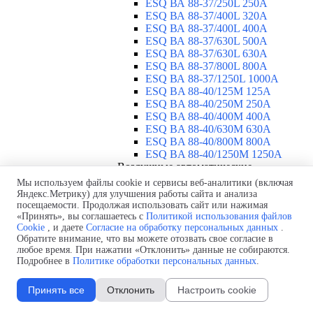
ESQ ВА 88-37/250L 250A
ESQ ВА 88-37/400L 320A
ESQ ВА 88-37/400L 400A
ESQ ВА 88-37/630L 500A
ESQ ВА 88-37/630L 630A
ESQ ВА 88-37/800L 800A
ESQ ВА 88-37/1250L 1000A
ESQ BA 88-40/125M 125A
ESQ BA 88-40/250M 250A
ESQ BA 88-40/400M 400A
ESQ BA 88-40/630М 630A
ESQ BA 88-40/800M 800A
ESQ BA 88-40/1250М 1250A
Воздушные автоматические
выключатели
▼
Мы используем файлы cookie и сервисы веб-аналитики (включая
ESQ ВА99-40B 3F M2C2S2 M
Яндекс.Метрику) для улучшения работы сайта и анализа
посещаемости. Продолжая использовать сайт или нажимая
2500A
«Принять», вы соглашаетесь с
Политикой использования файлов
ESQ ВА99-40A 3F M2C2S2 М
Cookie
, и даете
Согласие на обработку персональных данных
.
800A
Обратите внимание, что вы можете отозвать свое согласие в
ESQ ВА99-40A 3F M2C2S2 М
любое время. При нажатии «Отклонить» данные не собираются.
630A
Подробнее в
Политике обработки персональных данных
.
ESQ ВА99-40A 3F M2C2S2 М
2000A
Принять все
Отклонить
Настроить cookie
ESQ ВА99-40A 3F M2C2S2 М
1600A