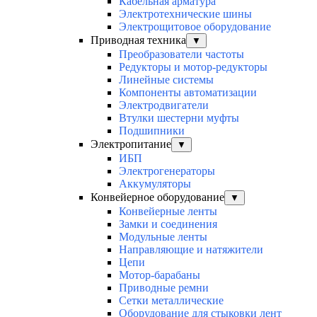
Кабельная арматура
Электротехнические шины
Электрощитовое оборудование
Приводная техника
▼
Преобразователи частоты
Редукторы и мотор-редукторы
Линейные системы
Компоненты автоматизации
Электродвигатели
Втулки шестерни муфты
Подшипники
Электропитание
▼
ИБП
Электрогенераторы
Аккумуляторы
Конвейерное оборудование
▼
Конвейерные ленты
Замки и соединения
Модульные ленты
Направляющие и натяжители
Цепи
Мотор-барабаны
Приводные ремни
Сетки металлические
Оборудование для стыковки лент