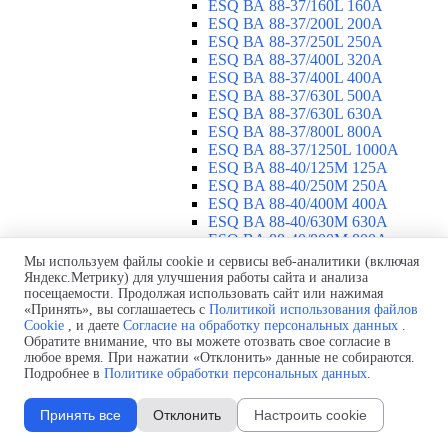
ESQ ВА 88-37/160L 160A
ESQ ВА 88-37/200L 200A
ESQ ВА 88-37/250L 250A
ESQ ВА 88-37/400L 320A
ESQ ВА 88-37/400L 400A
ESQ ВА 88-37/630L 500A
ESQ ВА 88-37/630L 630A
ESQ ВА 88-37/800L 800A
ESQ ВА 88-37/1250L 1000A
ESQ BA 88-40/125M 125A
ESQ BA 88-40/250M 250A
ESQ BA 88-40/400M 400A
ESQ BA 88-40/630М 630A
ESQ BA 88-40/800M 800A
ESQ BA 88-40/1250М 1250A
Мы используем файлы cookie и сервисы веб-аналитики (включая
Воздушные автоматические
Яндекс.Метрику) для улучшения работы сайта и анализа
посещаемости. Продолжая использовать сайт или нажимая
выключатели
▼
«Принять», вы соглашаетесь с
Политикой использования файлов
ESQ ВА99-40B 3F M2C2S2 M
Cookie
, и даете
Согласие на обработку персональных данных
.
2500A
Обратите внимание, что вы можете отозвать свое согласие в
ESQ ВА99-40A 3F M2C2S2 М
любое время. При нажатии «Отклонить» данные не собираются.
800A
Подробнее в
Политике обработки персональных данных
.
ESQ ВА99-40A 3F M2C2S2 М
630A
Принять все
Отклонить
Настроить cookie
ESQ ВА99-40A 3F M2C2S2 М
2000A