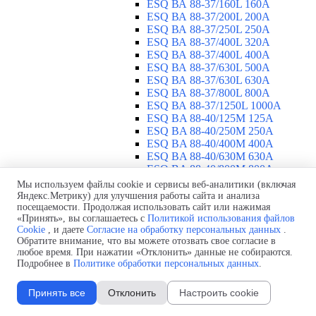
ESQ ВА 88-37/160L 160A
ESQ ВА 88-37/200L 200A
ESQ ВА 88-37/250L 250A
ESQ ВА 88-37/400L 320A
ESQ ВА 88-37/400L 400A
ESQ ВА 88-37/630L 500A
ESQ ВА 88-37/630L 630A
ESQ ВА 88-37/800L 800A
ESQ ВА 88-37/1250L 1000A
ESQ BA 88-40/125M 125A
ESQ BA 88-40/250M 250A
ESQ BA 88-40/400M 400A
ESQ BA 88-40/630М 630A
ESQ BA 88-40/800M 800A
ESQ BA 88-40/1250М 1250A
Мы используем файлы cookie и сервисы веб-аналитики (включая
Воздушные автоматические
Яндекс.Метрику) для улучшения работы сайта и анализа
посещаемости. Продолжая использовать сайт или нажимая
выключатели
▼
«Принять», вы соглашаетесь с
Политикой использования файлов
ESQ ВА99-40B 3F M2C2S2 M
Cookie
, и даете
Согласие на обработку персональных данных
.
2500A
Обратите внимание, что вы можете отозвать свое согласие в
ESQ ВА99-40A 3F M2C2S2 М
любое время. При нажатии «Отклонить» данные не собираются.
800A
Подробнее в
Политике обработки персональных данных
.
ESQ ВА99-40A 3F M2C2S2 М
630A
Принять все
Отклонить
Настроить cookie
ESQ ВА99-40A 3F M2C2S2 М
2000A