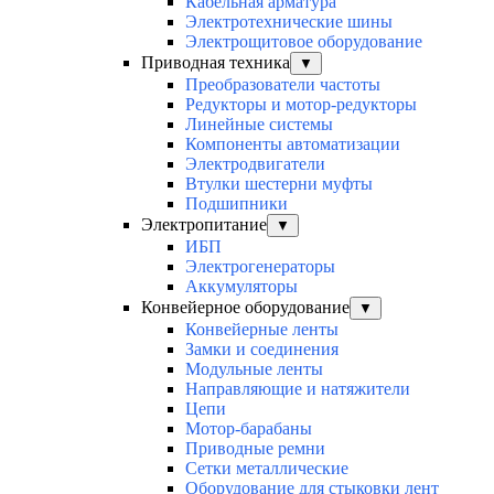
Кабельная арматура
Электротехнические шины
Электрощитовое оборудование
Приводная техника
▼
Преобразователи частоты
Редукторы и мотор-редукторы
Линейные системы
Компоненты автоматизации
Электродвигатели
Втулки шестерни муфты
Подшипники
Электропитание
▼
ИБП
Электрогенераторы
Аккумуляторы
Конвейерное оборудование
▼
Конвейерные ленты
Замки и соединения
Модульные ленты
Направляющие и натяжители
Цепи
Мотор-барабаны
Приводные ремни
Сетки металлические
Оборудование для стыковки лент