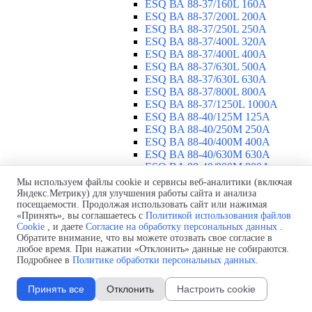
ESQ ВА 88-37/160L 160A
ESQ ВА 88-37/200L 200A
ESQ ВА 88-37/250L 250A
ESQ ВА 88-37/400L 320A
ESQ ВА 88-37/400L 400A
ESQ ВА 88-37/630L 500A
ESQ ВА 88-37/630L 630A
ESQ ВА 88-37/800L 800A
ESQ ВА 88-37/1250L 1000A
ESQ BA 88-40/125M 125A
ESQ BA 88-40/250M 250A
ESQ BA 88-40/400M 400A
ESQ BA 88-40/630М 630A
ESQ BA 88-40/800M 800A
ESQ BA 88-40/1250М 1250A
Мы используем файлы cookie и сервисы веб-аналитики (включая
Воздушные автоматические
Яндекс.Метрику) для улучшения работы сайта и анализа
посещаемости. Продолжая использовать сайт или нажимая
выключатели
▼
«Принять», вы соглашаетесь с
Политикой использования файлов
ESQ ВА99-40B 3F M2C2S2 M
Cookie
, и даете
Согласие на обработку персональных данных
.
2500A
Обратите внимание, что вы можете отозвать свое согласие в
ESQ ВА99-40A 3F M2C2S2 М
любое время. При нажатии «Отклонить» данные не собираются.
800A
Подробнее в
Политике обработки персональных данных
.
ESQ ВА99-40A 3F M2C2S2 М
630A
Принять все
Отклонить
Настроить cookie
ESQ ВА99-40A 3F M2C2S2 М
2000A