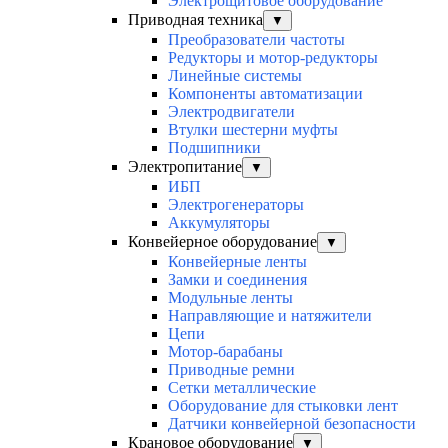
Электрощитовое оборудование
Приводная техника
▼
Преобразователи частоты
Редукторы и мотор-редукторы
Линейные системы
Компоненты автоматизации
Электродвигатели
Втулки шестерни муфты
Подшипники
Электропитание
▼
ИБП
Электрогенераторы
Аккумуляторы
Конвейерное оборудование
▼
Конвейерные ленты
Замки и соединения
Модульные ленты
Направляющие и натяжители
Цепи
Мотор-барабаны
Приводные ремни
Сетки металлические
Оборудование для стыковки лент
Датчики конвейерной безопасности
Крановое оборудование
▼