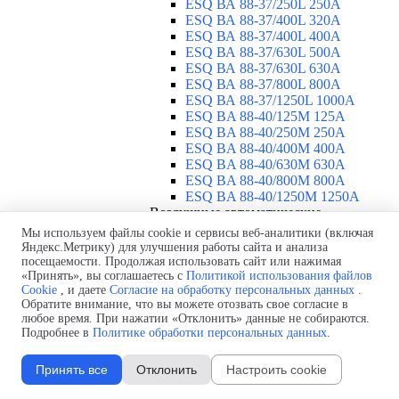
ESQ ВА 88-37/250L 250A
ESQ ВА 88-37/400L 320A
ESQ ВА 88-37/400L 400A
ESQ ВА 88-37/630L 500A
ESQ ВА 88-37/630L 630A
ESQ ВА 88-37/800L 800A
ESQ ВА 88-37/1250L 1000A
ESQ BA 88-40/125M 125A
ESQ BA 88-40/250M 250A
ESQ BA 88-40/400M 400A
ESQ BA 88-40/630М 630A
ESQ BA 88-40/800M 800A
ESQ BA 88-40/1250М 1250A
Воздушные автоматические
выключатели
▼
Мы используем файлы cookie и сервисы веб-аналитики (включая
ESQ ВА99-40B 3F M2C2S2 M
Яндекс.Метрику) для улучшения работы сайта и анализа
посещаемости. Продолжая использовать сайт или нажимая
2500A
«Принять», вы соглашаетесь с
Политикой использования файлов
ESQ ВА99-40A 3F M2C2S2 М
Cookie
, и даете
Согласие на обработку персональных данных
.
800A
Обратите внимание, что вы можете отозвать свое согласие в
ESQ ВА99-40A 3F M2C2S2 М
любое время. При нажатии «Отклонить» данные не собираются.
630A
Подробнее в
Политике обработки персональных данных
.
ESQ ВА99-40A 3F M2C2S2 М
2000A
Принять все
Отклонить
Настроить cookie
ESQ ВА99-40A 3F M2C2S2 М
1600A