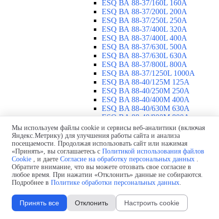
ESQ ВА 88-37/160L 160A
ESQ ВА 88-37/200L 200A
ESQ ВА 88-37/250L 250A
ESQ ВА 88-37/400L 320A
ESQ ВА 88-37/400L 400A
ESQ ВА 88-37/630L 500A
ESQ ВА 88-37/630L 630A
ESQ ВА 88-37/800L 800A
ESQ ВА 88-37/1250L 1000A
ESQ BA 88-40/125M 125A
ESQ BA 88-40/250M 250A
ESQ BA 88-40/400M 400A
ESQ BA 88-40/630М 630A
ESQ BA 88-40/800M 800A
ESQ BA 88-40/1250М 1250A
Мы используем файлы cookie и сервисы веб-аналитики (включая
Воздушные автоматические
Яндекс.Метрику) для улучшения работы сайта и анализа
посещаемости. Продолжая использовать сайт или нажимая
выключатели
▼
«Принять», вы соглашаетесь с
Политикой использования файлов
ESQ ВА99-40B 3F M2C2S2 M
Cookie
, и даете
Согласие на обработку персональных данных
.
2500A
Обратите внимание, что вы можете отозвать свое согласие в
ESQ ВА99-40A 3F M2C2S2 М
любое время. При нажатии «Отклонить» данные не собираются.
800A
Подробнее в
Политике обработки персональных данных
.
ESQ ВА99-40A 3F M2C2S2 М
630A
Принять все
Отклонить
Настроить cookie
ESQ ВА99-40A 3F M2C2S2 М
2000A