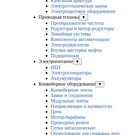
Кабельная арматура
Электротехнические шины
Электрощитовое оборудование
Приводная техника
▼
Преобразователи частоты
Редукторы и мотор-редукторы
Линейные системы
Компоненты автоматизации
Электродвигатели
Втулки шестерни муфты
Подшипники
Электропитание
▼
ИБП
Электрогенераторы
Аккумуляторы
Конвейерное оборудование
▼
Конвейерные ленты
Замки и соединения
Модульные ленты
Направляющие и натяжители
Цепи
Мотор-барабаны
Приводные ремни
Сетки металлические
Оборудование для стыковки лент