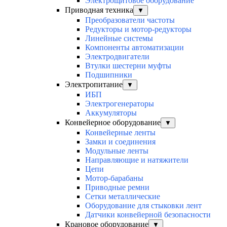
Электрощитовое оборудование
Приводная техника
▼
Преобразователи частоты
Редукторы и мотор-редукторы
Линейные системы
Компоненты автоматизации
Электродвигатели
Втулки шестерни муфты
Подшипники
Электропитание
▼
ИБП
Электрогенераторы
Аккумуляторы
Конвейерное оборудование
▼
Конвейерные ленты
Замки и соединения
Модульные ленты
Направляющие и натяжители
Цепи
Мотор-барабаны
Приводные ремни
Сетки металлические
Оборудование для стыковки лент
Датчики конвейерной безопасности
Крановое оборудование
▼