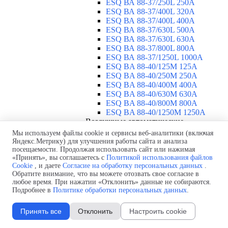
ESQ ВА 88-37/250L 250A
ESQ ВА 88-37/400L 320A
ESQ ВА 88-37/400L 400A
ESQ ВА 88-37/630L 500A
ESQ ВА 88-37/630L 630A
ESQ ВА 88-37/800L 800A
ESQ ВА 88-37/1250L 1000A
ESQ BA 88-40/125M 125A
ESQ BA 88-40/250M 250A
ESQ BA 88-40/400M 400A
ESQ BA 88-40/630М 630A
ESQ BA 88-40/800M 800A
ESQ BA 88-40/1250М 1250A
Воздушные автоматические
выключатели
▼
Мы используем файлы cookie и сервисы веб-аналитики (включая
ESQ ВА99-40B 3F M2C2S2 M
Яндекс.Метрику) для улучшения работы сайта и анализа
посещаемости. Продолжая использовать сайт или нажимая
2500A
«Принять», вы соглашаетесь с
Политикой использования файлов
ESQ ВА99-40A 3F M2C2S2 М
Cookie
, и даете
Согласие на обработку персональных данных
.
800A
Обратите внимание, что вы можете отозвать свое согласие в
ESQ ВА99-40A 3F M2C2S2 М
любое время. При нажатии «Отклонить» данные не собираются.
630A
Подробнее в
Политике обработки персональных данных
.
ESQ ВА99-40A 3F M2C2S2 М
2000A
Принять все
Отклонить
Настроить cookie
ESQ ВА99-40A 3F M2C2S2 М
1600A