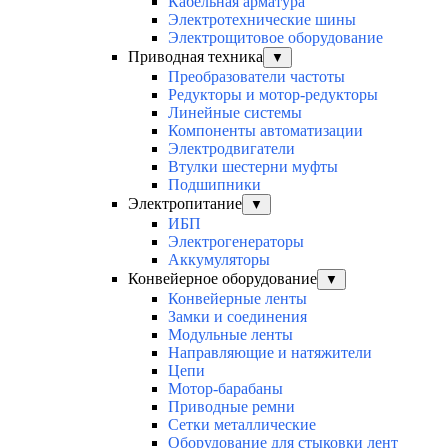
Кабельная арматура
Электротехнические шины
Электрощитовое оборудование
Приводная техника
▼
Преобразователи частоты
Редукторы и мотор-редукторы
Линейные системы
Компоненты автоматизации
Электродвигатели
Втулки шестерни муфты
Подшипники
Электропитание
▼
ИБП
Электрогенераторы
Аккумуляторы
Конвейерное оборудование
▼
Конвейерные ленты
Замки и соединения
Модульные ленты
Направляющие и натяжители
Цепи
Мотор-барабаны
Приводные ремни
Сетки металлические
Оборудование для стыковки лент