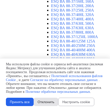
ESQ ВА 88-37/160L 160A
ESQ ВА 88-37/200L 200A
ESQ ВА 88-37/250L 250A
ESQ ВА 88-37/400L 320A
ESQ ВА 88-37/400L 400A
ESQ ВА 88-37/630L 500A
ESQ ВА 88-37/630L 630A
ESQ ВА 88-37/800L 800A
ESQ ВА 88-37/1250L 1000A
ESQ BA 88-40/125M 125A
ESQ BA 88-40/250M 250A
ESQ BA 88-40/400M 400A
ESQ BA 88-40/630М 630A
ESQ BA 88-40/800M 800A
ESQ BA 88-40/1250М 1250A
Мы используем файлы cookie и сервисы веб-аналитики (включая
Воздушные автоматические
Яндекс.Метрику) для улучшения работы сайта и анализа
посещаемости. Продолжая использовать сайт или нажимая
выключатели
▼
«Принять», вы соглашаетесь с
Политикой использования файлов
ESQ ВА99-40B 3F M2C2S2 M
Cookie
, и даете
Согласие на обработку персональных данных
.
2500A
Обратите внимание, что вы можете отозвать свое согласие в
ESQ ВА99-40A 3F M2C2S2 М
любое время. При нажатии «Отклонить» данные не собираются.
800A
Подробнее в
Политике обработки персональных данных
.
ESQ ВА99-40A 3F M2C2S2 М
630A
Принять все
Отклонить
Настроить cookie
ESQ ВА99-40A 3F M2C2S2 М
2000A