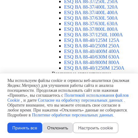
ESQ ВА 88-37/250L 250A
ESQ ВА 88-37/400L 320A
ESQ ВА 88-37/400L 400A
ESQ ВА 88-37/630L 500A
ESQ ВА 88-37/630L 630A
ESQ ВА 88-37/800L 800A
ESQ ВА 88-37/1250L 1000A
ESQ BA 88-40/125M 125A
ESQ BA 88-40/250M 250A
ESQ BA 88-40/400M 400A
ESQ BA 88-40/630М 630A
ESQ BA 88-40/800M 800A
ESQ BA 88-40/1250М 1250A
Воздушные автоматические
выключатели
▼
Мы используем файлы cookie и сервисы веб-аналитики (включая
ESQ ВА99-40B 3F M2C2S2 M
Яндекс.Метрику) для улучшения работы сайта и анализа
посещаемости. Продолжая использовать сайт или нажимая
2500A
«Принять», вы соглашаетесь с
Политикой использования файлов
ESQ ВА99-40A 3F M2C2S2 М
Cookie
, и даете
Согласие на обработку персональных данных
.
800A
Обратите внимание, что вы можете отозвать свое согласие в
ESQ ВА99-40A 3F M2C2S2 М
любое время. При нажатии «Отклонить» данные не собираются.
630A
Подробнее в
Политике обработки персональных данных
.
ESQ ВА99-40A 3F M2C2S2 М
2000A
Принять все
Отклонить
Настроить cookie
ESQ ВА99-40A 3F M2C2S2 М
1600A