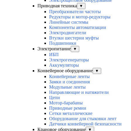
Электрощитовое оборудование
Приводная техника
▼
Преобразователи частоты
Редукторы и мотор-редукторы
Линейные системы
Компоненты автоматизации
Электродвигатели
Втулки шестерни муфты
Подшипники
Электропитание
▼
ИБП
Электрогенераторы
Аккумуляторы
Конвейерное оборудование
▼
Конвейерные ленты
Замки и соединения
Модульные ленты
Направляющие и натяжители
Цепи
Мотор-барабаны
Приводные ремни
Сетки металлические
Оборудование для стыковки лент
Датчики конвейерной безопасности
Крановое оборудование
▼