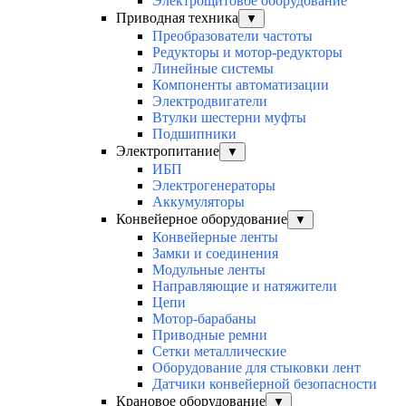
Электрощитовое оборудование
Приводная техника
▼
Преобразователи частоты
Редукторы и мотор-редукторы
Линейные системы
Компоненты автоматизации
Электродвигатели
Втулки шестерни муфты
Подшипники
Электропитание
▼
ИБП
Электрогенераторы
Аккумуляторы
Конвейерное оборудование
▼
Конвейерные ленты
Замки и соединения
Модульные ленты
Направляющие и натяжители
Цепи
Мотор-барабаны
Приводные ремни
Сетки металлические
Оборудование для стыковки лент
Датчики конвейерной безопасности
Крановое оборудование
▼