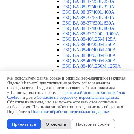
ESQ ВА 88-37/250L 250A
ESQ ВА 88-37/400L 320A
ESQ ВА 88-37/400L 400A
ESQ ВА 88-37/630L 500A
ESQ ВА 88-37/630L 630A
ESQ ВА 88-37/800L 800A
ESQ ВА 88-37/1250L 1000A
ESQ BA 88-40/125M 125A
ESQ BA 88-40/250M 250A
ESQ BA 88-40/400M 400A
ESQ BA 88-40/630М 630A
ESQ BA 88-40/800M 800A
ESQ BA 88-40/1250М 1250A
Воздушные автоматические
выключатели
▼
Мы используем файлы cookie и сервисы веб-аналитики (включая
ESQ ВА99-40B 3F M2C2S2 M
Яндекс.Метрику) для улучшения работы сайта и анализа
посещаемости. Продолжая использовать сайт или нажимая
2500A
«Принять», вы соглашаетесь с
Политикой использования файлов
ESQ ВА99-40A 3F M2C2S2 М
Cookie
, и даете
Согласие на обработку персональных данных
.
800A
Обратите внимание, что вы можете отозвать свое согласие в
ESQ ВА99-40A 3F M2C2S2 М
любое время. При нажатии «Отклонить» данные не собираются.
630A
Подробнее в
Политике обработки персональных данных
.
ESQ ВА99-40A 3F M2C2S2 М
2000A
Принять все
Отклонить
Настроить cookie
ESQ ВА99-40A 3F M2C2S2 М
1600A