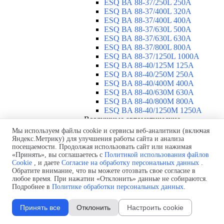
ESQ ВА 88-37/250L 250A
ESQ ВА 88-37/400L 320A
ESQ ВА 88-37/400L 400A
ESQ ВА 88-37/630L 500A
ESQ ВА 88-37/630L 630A
ESQ ВА 88-37/800L 800A
ESQ ВА 88-37/1250L 1000A
ESQ BA 88-40/125M 125A
ESQ BA 88-40/250M 250A
ESQ BA 88-40/400M 400A
ESQ BA 88-40/630М 630A
ESQ BA 88-40/800M 800A
ESQ BA 88-40/1250М 1250A
Воздушные автоматические
выключатели
▼
Мы используем файлы cookie и сервисы веб-аналитики (включая
ESQ ВА99-40B 3F M2C2S2 M
Яндекс.Метрику) для улучшения работы сайта и анализа
посещаемости. Продолжая использовать сайт или нажимая
2500A
«Принять», вы соглашаетесь с
Политикой использования файлов
ESQ ВА99-40A 3F M2C2S2 М
Cookie
, и даете
Согласие на обработку персональных данных
.
800A
Обратите внимание, что вы можете отозвать свое согласие в
ESQ ВА99-40A 3F M2C2S2 М
любое время. При нажатии «Отклонить» данные не собираются.
630A
Подробнее в
Политике обработки персональных данных
.
ESQ ВА99-40A 3F M2C2S2 М
2000A
Принять все
Отклонить
Настроить cookie
ESQ ВА99-40A 3F M2C2S2 М
1600A