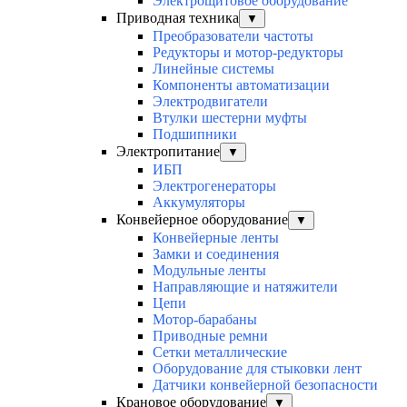
Электрощитовое оборудование
Приводная техника
▼
Преобразователи частоты
Редукторы и мотор-редукторы
Линейные системы
Компоненты автоматизации
Электродвигатели
Втулки шестерни муфты
Подшипники
Электропитание
▼
ИБП
Электрогенераторы
Аккумуляторы
Конвейерное оборудование
▼
Конвейерные ленты
Замки и соединения
Модульные ленты
Направляющие и натяжители
Цепи
Мотор-барабаны
Приводные ремни
Сетки металлические
Оборудование для стыковки лент
Датчики конвейерной безопасности
Крановое оборудование
▼