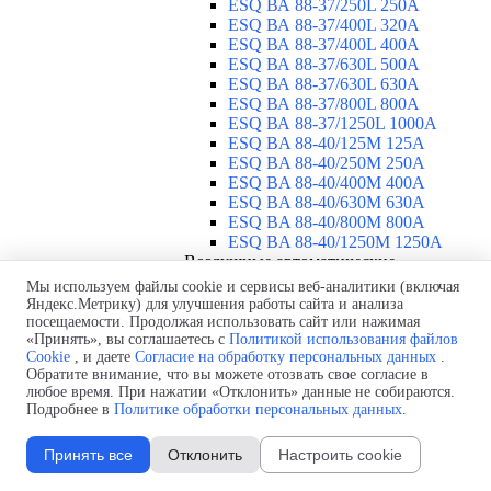
ESQ ВА 88-37/250L 250A
ESQ ВА 88-37/400L 320A
ESQ ВА 88-37/400L 400A
ESQ ВА 88-37/630L 500A
ESQ ВА 88-37/630L 630A
ESQ ВА 88-37/800L 800A
ESQ ВА 88-37/1250L 1000A
ESQ BA 88-40/125M 125A
ESQ BA 88-40/250M 250A
ESQ BA 88-40/400M 400A
ESQ BA 88-40/630М 630A
ESQ BA 88-40/800M 800A
ESQ BA 88-40/1250М 1250A
Воздушные автоматические
выключатели
▼
Мы используем файлы cookie и сервисы веб-аналитики (включая
ESQ ВА99-40B 3F M2C2S2 M
Яндекс.Метрику) для улучшения работы сайта и анализа
посещаемости. Продолжая использовать сайт или нажимая
2500A
«Принять», вы соглашаетесь с
Политикой использования файлов
ESQ ВА99-40A 3F M2C2S2 М
Cookie
, и даете
Согласие на обработку персональных данных
.
800A
Обратите внимание, что вы можете отозвать свое согласие в
ESQ ВА99-40A 3F M2C2S2 М
любое время. При нажатии «Отклонить» данные не собираются.
630A
Подробнее в
Политике обработки персональных данных
.
ESQ ВА99-40A 3F M2C2S2 М
2000A
Принять все
Отклонить
Настроить cookie
ESQ ВА99-40A 3F M2C2S2 М
1600A