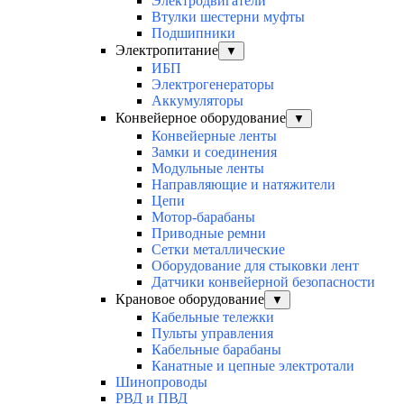
Электродвигатели
Втулки шестерни муфты
Подшипники
Электропитание
▼
ИБП
Электрогенераторы
Аккумуляторы
Конвейерное оборудование
▼
Конвейерные ленты
Замки и соединения
Модульные ленты
Направляющие и натяжители
Цепи
Мотор-барабаны
Приводные ремни
Сетки металлические
Оборудование для стыковки лент
Датчики конвейерной безопасности
Крановое оборудование
▼
Кабельные тележки
Пульты управления
Кабельные барабаны
Канатные и цепные электротали
Шинопроводы
РВД и ПВД