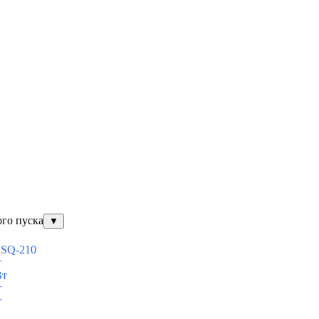
ого пуска
▼
ESQ-210
т
Вт
т
т