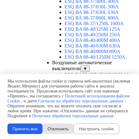
ESQ ВА 88-37/400L 400A
ESQ ВА 88-37/630L 500A
ESQ ВА 88-37/630L 630A
ESQ ВА 88-37/800L 800A
ESQ ВА 88-37/1250L 1000A
ESQ BA 88-40/125M 125A
ESQ BA 88-40/250M 250A
ESQ BA 88-40/400M 400A
ESQ BA 88-40/630М 630A
ESQ BA 88-40/800M 800A
ESQ BA 88-40/1250М 1250A
Воздушные автоматические
выключатели
▼
ESQ ВА99-40B 3F M2C2S2 M
2500A
Мы используем файлы cookie и сервисы веб-аналитики (включая
ESQ ВА99-40A 3F M2C2S2 М
Яндекс.Метрику) для улучшения работы сайта и анализа
посещаемости. Продолжая использовать сайт или нажимая
800A
«Принять», вы соглашаетесь с
Политикой использования файлов
ESQ ВА99-40A 3F M2C2S2 М
Cookie
, и даете
Согласие на обработку персональных данных
.
630A
Обратите внимание, что вы можете отозвать свое согласие в
ESQ ВА99-40A 3F M2C2S2 М
любое время. При нажатии «Отклонить» данные не собираются.
2000A
Подробнее в
Политике обработки персональных данных
.
ESQ ВА99-40A 3F M2C2S2 М
1600A
Принять все
Отклонить
Настроить cookie
ESQ ВА99-40A 3F M2C2S2 М
1250A