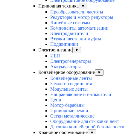
Электрощитовое оборудование
Приводная техника
▼
Преобразователи частоты
Редукторы и мотор-редукторы
Линейные системы
Компоненты автоматизации
Электродвигатели
Втулки шестерни муфты
Подшипники
Электропитание
▼
ИБП
Электрогенераторы
Аккумуляторы
Конвейерное оборудование
▼
Конвейерные ленты
Замки и соединения
Модульные ленты
Направляющие и натяжители
Цепи
Мотор-барабаны
Приводные ремни
Сетки металлические
Оборудование для стыковки лент
Датчики конвейерной безопасности
Крановое оборудование
▼