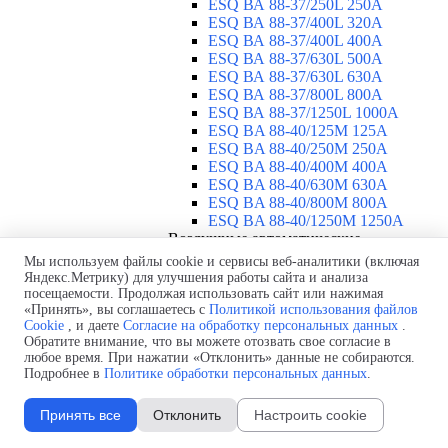
ESQ ВА 88-37/250L 250A
ESQ ВА 88-37/400L 320A
ESQ ВА 88-37/400L 400A
ESQ ВА 88-37/630L 500A
ESQ ВА 88-37/630L 630A
ESQ ВА 88-37/800L 800A
ESQ ВА 88-37/1250L 1000A
ESQ BA 88-40/125M 125A
ESQ BA 88-40/250M 250A
ESQ BA 88-40/400M 400A
ESQ BA 88-40/630М 630A
ESQ BA 88-40/800M 800A
ESQ BA 88-40/1250М 1250A
Воздушные автоматические
выключатели
▼
Мы используем файлы cookie и сервисы веб-аналитики (включая
ESQ ВА99-40B 3F M2C2S2 M
Яндекс.Метрику) для улучшения работы сайта и анализа
посещаемости. Продолжая использовать сайт или нажимая
2500A
«Принять», вы соглашаетесь с
Политикой использования файлов
ESQ ВА99-40A 3F M2C2S2 М
Cookie
, и даете
Согласие на обработку персональных данных
.
800A
Обратите внимание, что вы можете отозвать свое согласие в
ESQ ВА99-40A 3F M2C2S2 М
любое время. При нажатии «Отклонить» данные не собираются.
630A
Подробнее в
Политике обработки персональных данных
.
ESQ ВА99-40A 3F M2C2S2 М
2000A
Принять все
Отклонить
Настроить cookie
ESQ ВА99-40A 3F M2C2S2 М
1600A