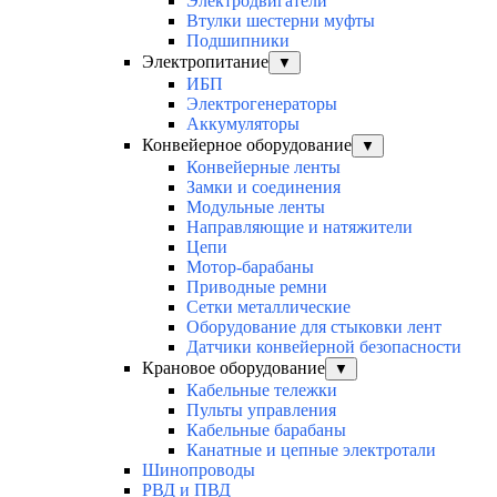
Электродвигатели
Втулки шестерни муфты
Подшипники
Электропитание
▼
ИБП
Электрогенераторы
Аккумуляторы
Конвейерное оборудование
▼
Конвейерные ленты
Замки и соединения
Модульные ленты
Направляющие и натяжители
Цепи
Мотор-барабаны
Приводные ремни
Сетки металлические
Оборудование для стыковки лент
Датчики конвейерной безопасности
Крановое оборудование
▼
Кабельные тележки
Пульты управления
Кабельные барабаны
Канатные и цепные электротали
Шинопроводы
РВД и ПВД