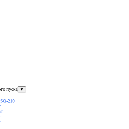
ого пуска
▼
ESQ-210
т
Вт
т
т