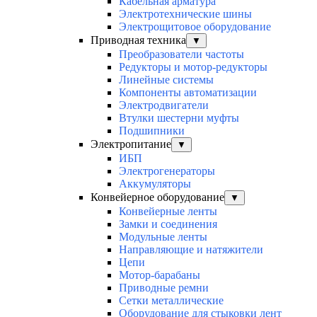
Кабельная арматура
Электротехнические шины
Электрощитовое оборудование
Приводная техника
▼
Преобразователи частоты
Редукторы и мотор-редукторы
Линейные системы
Компоненты автоматизации
Электродвигатели
Втулки шестерни муфты
Подшипники
Электропитание
▼
ИБП
Электрогенераторы
Аккумуляторы
Конвейерное оборудование
▼
Конвейерные ленты
Замки и соединения
Модульные ленты
Направляющие и натяжители
Цепи
Мотор-барабаны
Приводные ремни
Сетки металлические
Оборудование для стыковки лент