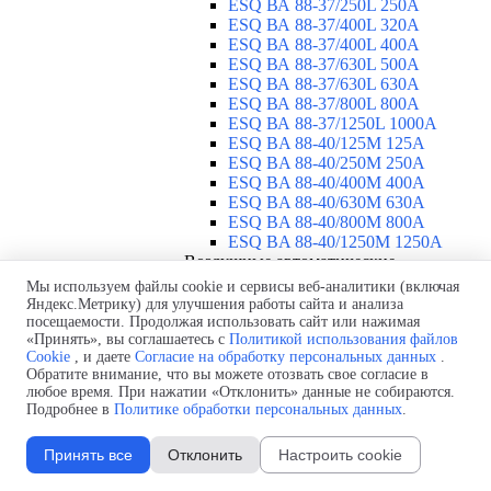
ESQ ВА 88-37/250L 250A
ESQ ВА 88-37/400L 320A
ESQ ВА 88-37/400L 400A
ESQ ВА 88-37/630L 500A
ESQ ВА 88-37/630L 630A
ESQ ВА 88-37/800L 800A
ESQ ВА 88-37/1250L 1000A
ESQ BA 88-40/125M 125A
ESQ BA 88-40/250M 250A
ESQ BA 88-40/400M 400A
ESQ BA 88-40/630М 630A
ESQ BA 88-40/800M 800A
ESQ BA 88-40/1250М 1250A
Воздушные автоматические
выключатели
▼
Мы используем файлы cookie и сервисы веб-аналитики (включая
ESQ ВА99-40B 3F M2C2S2 M
Яндекс.Метрику) для улучшения работы сайта и анализа
посещаемости. Продолжая использовать сайт или нажимая
2500A
«Принять», вы соглашаетесь с
Политикой использования файлов
ESQ ВА99-40A 3F M2C2S2 М
Cookie
, и даете
Согласие на обработку персональных данных
.
800A
Обратите внимание, что вы можете отозвать свое согласие в
ESQ ВА99-40A 3F M2C2S2 М
любое время. При нажатии «Отклонить» данные не собираются.
630A
Подробнее в
Политике обработки персональных данных
.
ESQ ВА99-40A 3F M2C2S2 М
2000A
Принять все
Отклонить
Настроить cookie
ESQ ВА99-40A 3F M2C2S2 М
1600A