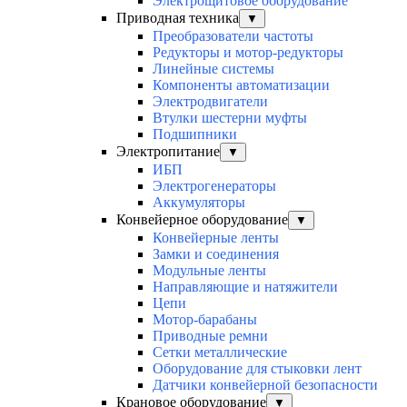
Электрощитовое оборудование
Приводная техника
▼
Преобразователи частоты
Редукторы и мотор-редукторы
Линейные системы
Компоненты автоматизации
Электродвигатели
Втулки шестерни муфты
Подшипники
Электропитание
▼
ИБП
Электрогенераторы
Аккумуляторы
Конвейерное оборудование
▼
Конвейерные ленты
Замки и соединения
Модульные ленты
Направляющие и натяжители
Цепи
Мотор-барабаны
Приводные ремни
Сетки металлические
Оборудование для стыковки лент
Датчики конвейерной безопасности
Крановое оборудование
▼