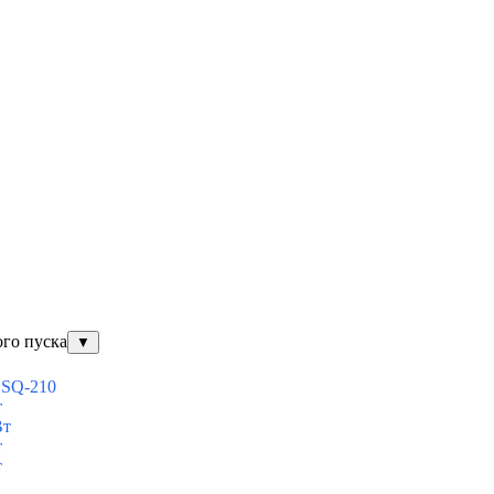
ого пуска
▼
ESQ-210
т
Вт
т
т