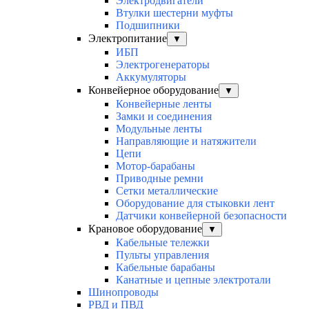
Электродвигатели
Втулки шестерни муфты
Подшипники
Электропитание
▼
ИБП
Электрогенераторы
Аккумуляторы
Конвейерное оборудование
▼
Конвейерные ленты
Замки и соединения
Модульные ленты
Направляющие и натяжители
Цепи
Мотор-барабаны
Приводные ремни
Сетки металлические
Оборудование для стыковки лент
Датчики конвейерной безопасности
Крановое оборудование
▼
Кабельные тележки
Пульты управления
Кабельные барабаны
Канатные и цепные электротали
Шинопроводы
РВД и ПВД