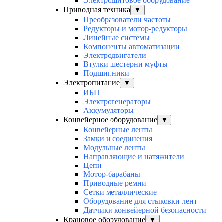
Электрощитовое оборудование
Приводная техника
▼
Преобразователи частоты
Редукторы и мотор-редукторы
Линейные системы
Компоненты автоматизации
Электродвигатели
Втулки шестерни муфты
Подшипники
Электропитание
▼
ИБП
Электрогенераторы
Аккумуляторы
Конвейерное оборудование
▼
Конвейерные ленты
Замки и соединения
Модульные ленты
Направляющие и натяжители
Цепи
Мотор-барабаны
Приводные ремни
Сетки металлические
Оборудование для стыковки лент
Датчики конвейерной безопасности
Крановое оборудование
▼