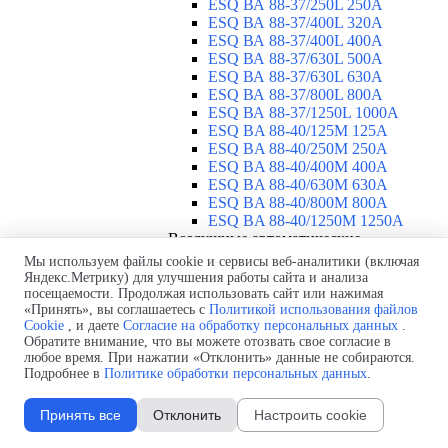
ESQ ВА 88-37/250L 250A
ESQ ВА 88-37/400L 320A
ESQ ВА 88-37/400L 400A
ESQ ВА 88-37/630L 500A
ESQ ВА 88-37/630L 630A
ESQ ВА 88-37/800L 800A
ESQ ВА 88-37/1250L 1000A
ESQ BA 88-40/125M 125A
ESQ BA 88-40/250M 250A
ESQ BA 88-40/400M 400A
ESQ BA 88-40/630М 630A
ESQ BA 88-40/800M 800A
ESQ BA 88-40/1250М 1250A
Воздушные автоматические
выключатели
▼
Мы используем файлы cookie и сервисы веб-аналитики (включая
ESQ ВА99-40B 3F M2C2S2 M
Яндекс.Метрику) для улучшения работы сайта и анализа
посещаемости. Продолжая использовать сайт или нажимая
2500A
«Принять», вы соглашаетесь с
Политикой использования файлов
ESQ ВА99-40A 3F M2C2S2 М
Cookie
, и даете
Согласие на обработку персональных данных
.
800A
Обратите внимание, что вы можете отозвать свое согласие в
ESQ ВА99-40A 3F M2C2S2 М
любое время. При нажатии «Отклонить» данные не собираются.
630A
Подробнее в
Политике обработки персональных данных
.
ESQ ВА99-40A 3F M2C2S2 М
2000A
Принять все
Отклонить
Настроить cookie
ESQ ВА99-40A 3F M2C2S2 М
1600A