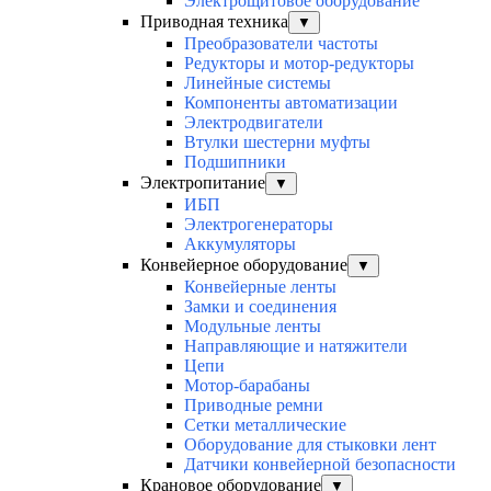
Электрощитовое оборудование
Приводная техника
▼
Преобразователи частоты
Редукторы и мотор-редукторы
Линейные системы
Компоненты автоматизации
Электродвигатели
Втулки шестерни муфты
Подшипники
Электропитание
▼
ИБП
Электрогенераторы
Аккумуляторы
Конвейерное оборудование
▼
Конвейерные ленты
Замки и соединения
Модульные ленты
Направляющие и натяжители
Цепи
Мотор-барабаны
Приводные ремни
Сетки металлические
Оборудование для стыковки лент
Датчики конвейерной безопасности
Крановое оборудование
▼