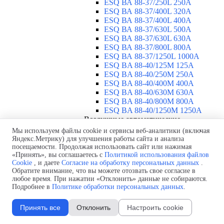
ESQ ВА 88-37/250L 250A
ESQ ВА 88-37/400L 320A
ESQ ВА 88-37/400L 400A
ESQ ВА 88-37/630L 500A
ESQ ВА 88-37/630L 630A
ESQ ВА 88-37/800L 800A
ESQ ВА 88-37/1250L 1000A
ESQ BA 88-40/125M 125A
ESQ BA 88-40/250M 250A
ESQ BA 88-40/400M 400A
ESQ BA 88-40/630М 630A
ESQ BA 88-40/800M 800A
ESQ BA 88-40/1250М 1250A
Воздушные автоматические
выключатели
▼
Мы используем файлы cookie и сервисы веб-аналитики (включая
ESQ ВА99-40B 3F M2C2S2 M
Яндекс.Метрику) для улучшения работы сайта и анализа
посещаемости. Продолжая использовать сайт или нажимая
2500A
«Принять», вы соглашаетесь с
Политикой использования файлов
ESQ ВА99-40A 3F M2C2S2 М
Cookie
, и даете
Согласие на обработку персональных данных
.
800A
Обратите внимание, что вы можете отозвать свое согласие в
ESQ ВА99-40A 3F M2C2S2 М
любое время. При нажатии «Отклонить» данные не собираются.
630A
Подробнее в
Политике обработки персональных данных
.
ESQ ВА99-40A 3F M2C2S2 М
2000A
Принять все
Отклонить
Настроить cookie
ESQ ВА99-40A 3F M2C2S2 М
1600A