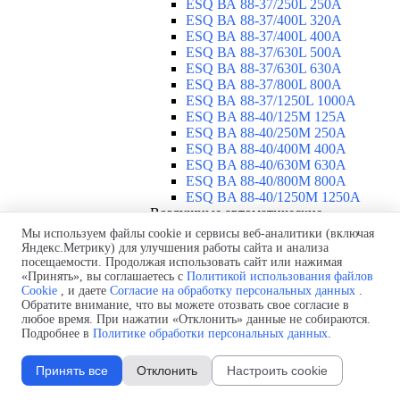
ESQ ВА 88-37/250L 250A
ESQ ВА 88-37/400L 320A
ESQ ВА 88-37/400L 400A
ESQ ВА 88-37/630L 500A
ESQ ВА 88-37/630L 630A
ESQ ВА 88-37/800L 800A
ESQ ВА 88-37/1250L 1000A
ESQ BA 88-40/125M 125A
ESQ BA 88-40/250M 250A
ESQ BA 88-40/400M 400A
ESQ BA 88-40/630М 630A
ESQ BA 88-40/800M 800A
ESQ BA 88-40/1250М 1250A
Воздушные автоматические
выключатели
▼
Мы используем файлы cookie и сервисы веб-аналитики (включая
ESQ ВА99-40B 3F M2C2S2 M
Яндекс.Метрику) для улучшения работы сайта и анализа
посещаемости. Продолжая использовать сайт или нажимая
2500A
«Принять», вы соглашаетесь с
Политикой использования файлов
ESQ ВА99-40A 3F M2C2S2 М
Cookie
, и даете
Согласие на обработку персональных данных
.
800A
Обратите внимание, что вы можете отозвать свое согласие в
ESQ ВА99-40A 3F M2C2S2 М
любое время. При нажатии «Отклонить» данные не собираются.
630A
Подробнее в
Политике обработки персональных данных
.
ESQ ВА99-40A 3F M2C2S2 М
2000A
Принять все
Отклонить
Настроить cookie
ESQ ВА99-40A 3F M2C2S2 М
1600A