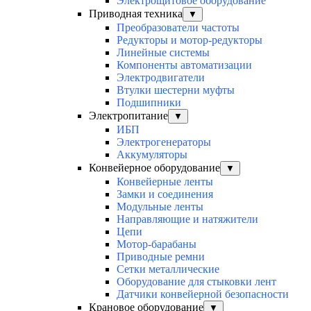
Электрощитовое оборудование
Приводная техника
▼
Преобразователи частоты
Редукторы и мотор-редукторы
Линейные системы
Компоненты автоматизации
Электродвигатели
Втулки шестерни муфты
Подшипники
Электропитание
▼
ИБП
Электрогенераторы
Аккумуляторы
Конвейерное оборудование
▼
Конвейерные ленты
Замки и соединения
Модульные ленты
Направляющие и натяжители
Цепи
Мотор-барабаны
Приводные ремни
Сетки металлические
Оборудование для стыковки лент
Датчики конвейерной безопасности
Крановое оборудование
▼