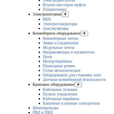
Электродвигатели
Втулки шестерни муфты
Подшипники
Электропитание
▼
ИБП
Электрогенераторы
Аккумуляторы
Конвейерное оборудование
▼
Конвейерные ленты
Замки и соединения
Модульные ленты
Направляющие и натяжители
Цепи
Мотор-барабаны
Приводные ремни
Сетки металлические
Оборудование для стыковки лент
Датчики конвейерной безопасности
Крановое оборудование
▼
Кабельные тележки
Пульты управления
Кабельные барабаны
Канатные и цепные электротали
Шинопроводы
РВД и ПВД