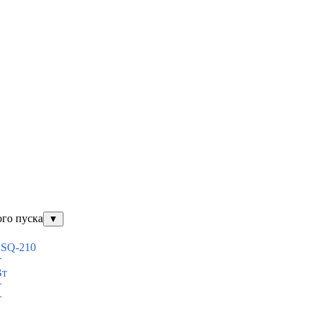
ого пуска
▼
ESQ-210
т
Вт
т
т