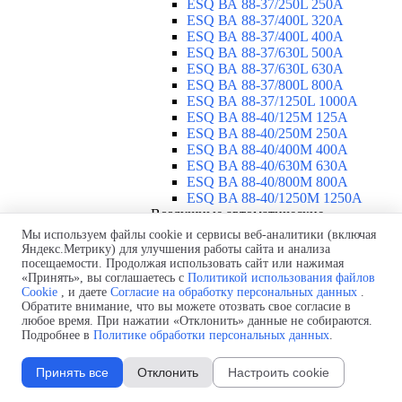
ESQ ВА 88-37/250L 250A
ESQ ВА 88-37/400L 320A
ESQ ВА 88-37/400L 400A
ESQ ВА 88-37/630L 500A
ESQ ВА 88-37/630L 630A
ESQ ВА 88-37/800L 800A
ESQ ВА 88-37/1250L 1000A
ESQ BA 88-40/125M 125A
ESQ BA 88-40/250M 250A
ESQ BA 88-40/400M 400A
ESQ BA 88-40/630М 630A
ESQ BA 88-40/800M 800A
ESQ BA 88-40/1250М 1250A
Воздушные автоматические
выключатели
▼
Мы используем файлы cookie и сервисы веб-аналитики (включая
ESQ ВА99-40B 3F M2C2S2 M
Яндекс.Метрику) для улучшения работы сайта и анализа
посещаемости. Продолжая использовать сайт или нажимая
2500A
«Принять», вы соглашаетесь с
Политикой использования файлов
ESQ ВА99-40A 3F M2C2S2 М
Cookie
, и даете
Согласие на обработку персональных данных
.
800A
Обратите внимание, что вы можете отозвать свое согласие в
ESQ ВА99-40A 3F M2C2S2 М
любое время. При нажатии «Отклонить» данные не собираются.
630A
Подробнее в
Политике обработки персональных данных
.
ESQ ВА99-40A 3F M2C2S2 М
2000A
Принять все
Отклонить
Настроить cookie
ESQ ВА99-40A 3F M2C2S2 М
1600A