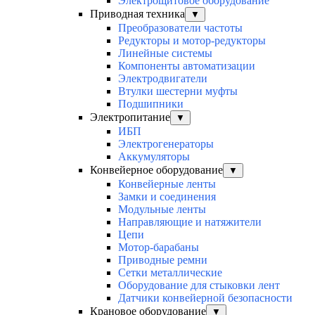
Электрощитовое оборудование
Приводная техника
▼
Преобразователи частоты
Редукторы и мотор-редукторы
Линейные системы
Компоненты автоматизации
Электродвигатели
Втулки шестерни муфты
Подшипники
Электропитание
▼
ИБП
Электрогенераторы
Аккумуляторы
Конвейерное оборудование
▼
Конвейерные ленты
Замки и соединения
Модульные ленты
Направляющие и натяжители
Цепи
Мотор-барабаны
Приводные ремни
Сетки металлические
Оборудование для стыковки лент
Датчики конвейерной безопасности
Крановое оборудование
▼