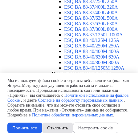
ESQ ВА 88-37/250L 250A
ESQ ВА 88-37/400L 320A
ESQ ВА 88-37/400L 400A
ESQ ВА 88-37/630L 500A
ESQ ВА 88-37/630L 630A
ESQ ВА 88-37/800L 800A
ESQ ВА 88-37/1250L 1000A
ESQ BA 88-40/125M 125A
ESQ BA 88-40/250M 250A
ESQ BA 88-40/400M 400A
ESQ BA 88-40/630М 630A
ESQ BA 88-40/800M 800A
ESQ BA 88-40/1250М 1250A
Воздушные автоматические
выключатели
▼
Мы используем файлы cookie и сервисы веб-аналитики (включая
ESQ ВА99-40B 3F M2C2S2 M
Яндекс.Метрику) для улучшения работы сайта и анализа
посещаемости. Продолжая использовать сайт или нажимая
2500A
«Принять», вы соглашаетесь с
Политикой использования файлов
ESQ ВА99-40A 3F M2C2S2 М
Cookie
, и даете
Согласие на обработку персональных данных
.
800A
Обратите внимание, что вы можете отозвать свое согласие в
ESQ ВА99-40A 3F M2C2S2 М
любое время. При нажатии «Отклонить» данные не собираются.
630A
Подробнее в
Политике обработки персональных данных
.
ESQ ВА99-40A 3F M2C2S2 М
2000A
Принять все
Отклонить
Настроить cookie
ESQ ВА99-40A 3F M2C2S2 М
1600A