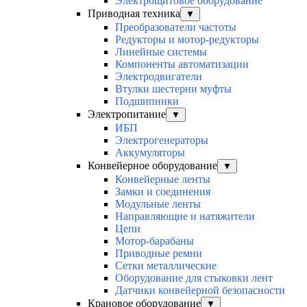
Электрощитовое оборудование
Приводная техника
▼
Преобразователи частоты
Редукторы и мотор-редукторы
Линейные системы
Компоненты автоматизации
Электродвигатели
Втулки шестерни муфты
Подшипники
Электропитание
▼
ИБП
Электрогенераторы
Аккумуляторы
Конвейерное оборудование
▼
Конвейерные ленты
Замки и соединения
Модульные ленты
Направляющие и натяжители
Цепи
Мотор-барабаны
Приводные ремни
Сетки металлические
Оборудование для стыковки лент
Датчики конвейерной безопасности
Крановое оборудование
▼