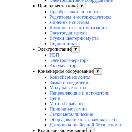
Электрощитовое оборудование
Приводная техника
▼
Преобразователи частоты
Редукторы и мотор-редукторы
Линейные системы
Компоненты автоматизации
Электродвигатели
Втулки шестерни муфты
Подшипники
Электропитание
▼
ИБП
Электрогенераторы
Аккумуляторы
Конвейерное оборудование
▼
Конвейерные ленты
Замки и соединения
Модульные ленты
Направляющие и натяжители
Цепи
Мотор-барабаны
Приводные ремни
Сетки металлические
Оборудование для стыковки лент
Датчики конвейерной безопасности
Крановое оборудование
▼