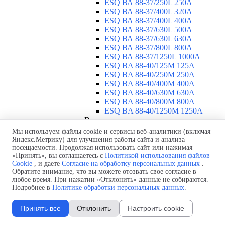
ESQ ВА 88-37/250L 250A
ESQ ВА 88-37/400L 320A
ESQ ВА 88-37/400L 400A
ESQ ВА 88-37/630L 500A
ESQ ВА 88-37/630L 630A
ESQ ВА 88-37/800L 800A
ESQ ВА 88-37/1250L 1000A
ESQ BA 88-40/125M 125A
ESQ BA 88-40/250M 250A
ESQ BA 88-40/400M 400A
ESQ BA 88-40/630М 630A
ESQ BA 88-40/800M 800A
ESQ BA 88-40/1250М 1250A
Воздушные автоматические
выключатели
▼
Мы используем файлы cookie и сервисы веб-аналитики (включая
ESQ ВА99-40B 3F M2C2S2 M
Яндекс.Метрику) для улучшения работы сайта и анализа
посещаемости. Продолжая использовать сайт или нажимая
2500A
«Принять», вы соглашаетесь с
Политикой использования файлов
ESQ ВА99-40A 3F M2C2S2 М
Cookie
, и даете
Согласие на обработку персональных данных
.
800A
Обратите внимание, что вы можете отозвать свое согласие в
ESQ ВА99-40A 3F M2C2S2 М
любое время. При нажатии «Отклонить» данные не собираются.
630A
Подробнее в
Политике обработки персональных данных
.
ESQ ВА99-40A 3F M2C2S2 М
2000A
Принять все
Отклонить
Настроить cookie
ESQ ВА99-40A 3F M2C2S2 М
1600A