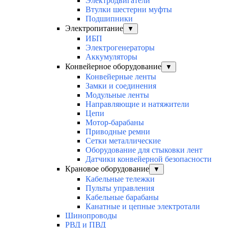
Электродвигатели
Втулки шестерни муфты
Подшипники
Электропитание
▼
ИБП
Электрогенераторы
Аккумуляторы
Конвейерное оборудование
▼
Конвейерные ленты
Замки и соединения
Модульные ленты
Направляющие и натяжители
Цепи
Мотор-барабаны
Приводные ремни
Сетки металлические
Оборудование для стыковки лент
Датчики конвейерной безопасности
Крановое оборудование
▼
Кабельные тележки
Пульты управления
Кабельные барабаны
Канатные и цепные электротали
Шинопроводы
РВД и ПВД