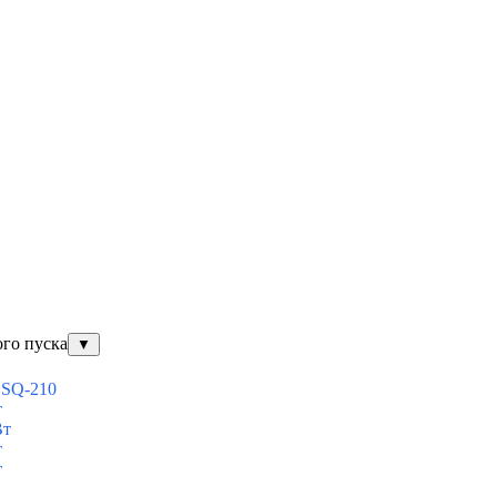
ого пуска
▼
ESQ-210
т
Вт
т
т