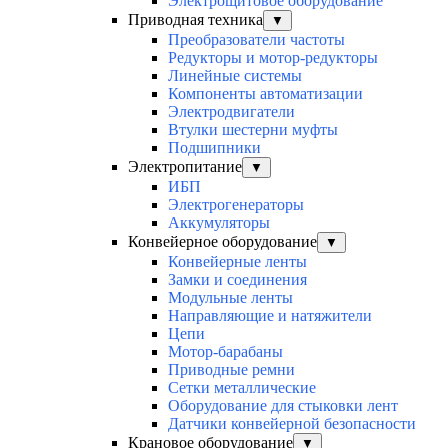
Электрощитовое оборудование
Приводная техника
▼
Преобразователи частоты
Редукторы и мотор-редукторы
Линейные системы
Компоненты автоматизации
Электродвигатели
Втулки шестерни муфты
Подшипники
Электропитание
▼
ИБП
Электрогенераторы
Аккумуляторы
Конвейерное оборудование
▼
Конвейерные ленты
Замки и соединения
Модульные ленты
Направляющие и натяжители
Цепи
Мотор-барабаны
Приводные ремни
Сетки металлические
Оборудование для стыковки лент
Датчики конвейерной безопасности
Крановое оборудование
▼