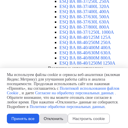
ESQ ВА 88-37/250L 250A
ESQ ВА 88-37/400L 320A
ESQ ВА 88-37/400L 400A
ESQ ВА 88-37/630L 500A
ESQ ВА 88-37/630L 630A
ESQ ВА 88-37/800L 800A
ESQ ВА 88-37/1250L 1000A
ESQ BA 88-40/125M 125A
ESQ BA 88-40/250M 250A
ESQ BA 88-40/400M 400A
ESQ BA 88-40/630М 630A
ESQ BA 88-40/800M 800A
ESQ BA 88-40/1250М 1250A
Воздушные автоматические
выключатели
▼
Мы используем файлы cookie и сервисы веб-аналитики (включая
ESQ ВА99-40B 3F M2C2S2 M
Яндекс.Метрику) для улучшения работы сайта и анализа
посещаемости. Продолжая использовать сайт или нажимая
2500A
«Принять», вы соглашаетесь с
Политикой использования файлов
ESQ ВА99-40A 3F M2C2S2 М
Cookie
, и даете
Согласие на обработку персональных данных
.
800A
Обратите внимание, что вы можете отозвать свое согласие в
ESQ ВА99-40A 3F M2C2S2 М
любое время. При нажатии «Отклонить» данные не собираются.
630A
Подробнее в
Политике обработки персональных данных
.
ESQ ВА99-40A 3F M2C2S2 М
2000A
Принять все
Отклонить
Настроить cookie
ESQ ВА99-40A 3F M2C2S2 М
1600A