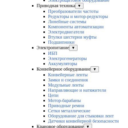
Электрощитовое оборудование
Приводная техника
▼
Преобразователи частоты
Редукторы и мотор-редукторы
Линейные системы
Компоненты автоматизации
Электродвигатели
Втулки шестерни муфты
Подшипники
Электропитание
▼
ИБП
Электрогенераторы
Аккумуляторы
Конвейерное оборудование
▼
Конвейерные ленты
Замки и соединения
Модульные ленты
Направляющие и натяжители
Цепи
Мотор-барабаны
Приводные ремни
Сетки металлические
Оборудование для стыковки лент
Датчики конвейерной безопасности
Крановое оборудование
▼