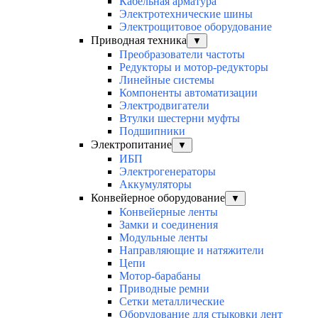
Кабельная арматура
Электротехнические шины
Электрощитовое оборудование
Приводная техника
▼
Преобразователи частоты
Редукторы и мотор-редукторы
Линейные системы
Компоненты автоматизации
Электродвигатели
Втулки шестерни муфты
Подшипники
Электропитание
▼
ИБП
Электрогенераторы
Аккумуляторы
Конвейерное оборудование
▼
Конвейерные ленты
Замки и соединения
Модульные ленты
Направляющие и натяжители
Цепи
Мотор-барабаны
Приводные ремни
Сетки металлические
Оборудование для стыковки лент