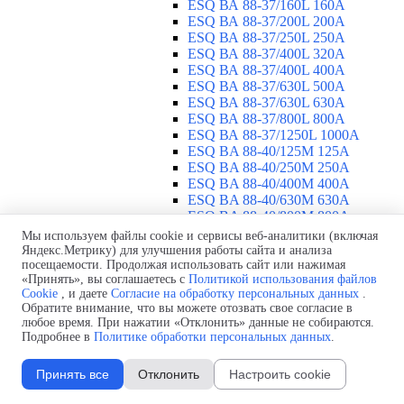
ESQ ВА 88-37/160L 160A
ESQ ВА 88-37/200L 200A
ESQ ВА 88-37/250L 250A
ESQ ВА 88-37/400L 320A
ESQ ВА 88-37/400L 400A
ESQ ВА 88-37/630L 500A
ESQ ВА 88-37/630L 630A
ESQ ВА 88-37/800L 800A
ESQ ВА 88-37/1250L 1000A
ESQ BA 88-40/125M 125A
ESQ BA 88-40/250M 250A
ESQ BA 88-40/400M 400A
ESQ BA 88-40/630М 630A
ESQ BA 88-40/800M 800A
ESQ BA 88-40/1250М 1250A
Мы используем файлы cookie и сервисы веб-аналитики (включая
Воздушные автоматические
Яндекс.Метрику) для улучшения работы сайта и анализа
посещаемости. Продолжая использовать сайт или нажимая
выключатели
▼
«Принять», вы соглашаетесь с
Политикой использования файлов
ESQ ВА99-40B 3F M2C2S2 M
Cookie
, и даете
Согласие на обработку персональных данных
.
2500A
Обратите внимание, что вы можете отозвать свое согласие в
ESQ ВА99-40A 3F M2C2S2 М
любое время. При нажатии «Отклонить» данные не собираются.
800A
Подробнее в
Политике обработки персональных данных
.
ESQ ВА99-40A 3F M2C2S2 М
630A
Принять все
Отклонить
Настроить cookie
ESQ ВА99-40A 3F M2C2S2 М
2000A