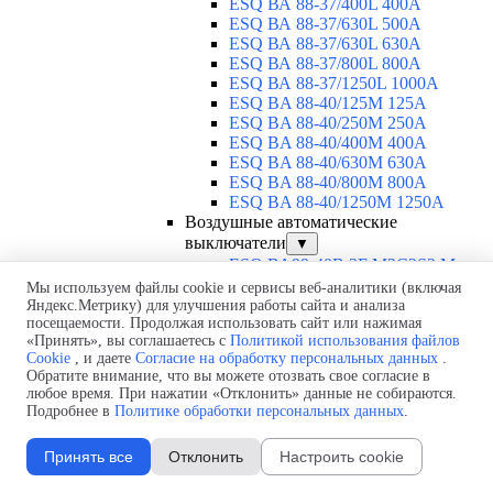
ESQ ВА 88-37/400L 400A
ESQ ВА 88-37/630L 500A
ESQ ВА 88-37/630L 630A
ESQ ВА 88-37/800L 800A
ESQ ВА 88-37/1250L 1000A
ESQ BA 88-40/125M 125A
ESQ BA 88-40/250M 250A
ESQ BA 88-40/400M 400A
ESQ BA 88-40/630М 630A
ESQ BA 88-40/800M 800A
ESQ BA 88-40/1250М 1250A
Воздушные автоматические
выключатели
▼
ESQ ВА99-40B 3F M2C2S2 M
2500A
Мы используем файлы cookie и сервисы веб-аналитики (включая
ESQ ВА99-40A 3F M2C2S2 М
Яндекс.Метрику) для улучшения работы сайта и анализа
посещаемости. Продолжая использовать сайт или нажимая
800A
«Принять», вы соглашаетесь с
Политикой использования файлов
ESQ ВА99-40A 3F M2C2S2 М
Cookie
, и даете
Согласие на обработку персональных данных
.
630A
Обратите внимание, что вы можете отозвать свое согласие в
ESQ ВА99-40A 3F M2C2S2 М
любое время. При нажатии «Отклонить» данные не собираются.
2000A
Подробнее в
Политике обработки персональных данных
.
ESQ ВА99-40A 3F M2C2S2 М
1600A
Принять все
Отклонить
Настроить cookie
ESQ ВА99-40A 3F M2C2S2 М
1250A