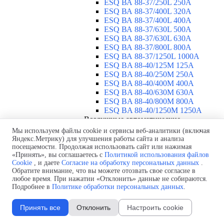
ESQ ВА 88-37/250L 250A
ESQ ВА 88-37/400L 320A
ESQ ВА 88-37/400L 400A
ESQ ВА 88-37/630L 500A
ESQ ВА 88-37/630L 630A
ESQ ВА 88-37/800L 800A
ESQ ВА 88-37/1250L 1000A
ESQ BA 88-40/125M 125A
ESQ BA 88-40/250M 250A
ESQ BA 88-40/400M 400A
ESQ BA 88-40/630М 630A
ESQ BA 88-40/800M 800A
ESQ BA 88-40/1250М 1250A
Воздушные автоматические
выключатели
▼
Мы используем файлы cookie и сервисы веб-аналитики (включая
ESQ ВА99-40B 3F M2C2S2 M
Яндекс.Метрику) для улучшения работы сайта и анализа
посещаемости. Продолжая использовать сайт или нажимая
2500A
«Принять», вы соглашаетесь с
Политикой использования файлов
ESQ ВА99-40A 3F M2C2S2 М
Cookie
, и даете
Согласие на обработку персональных данных
.
800A
Обратите внимание, что вы можете отозвать свое согласие в
ESQ ВА99-40A 3F M2C2S2 М
любое время. При нажатии «Отклонить» данные не собираются.
630A
Подробнее в
Политике обработки персональных данных
.
ESQ ВА99-40A 3F M2C2S2 М
2000A
Принять все
Отклонить
Настроить cookie
ESQ ВА99-40A 3F M2C2S2 М
1600A