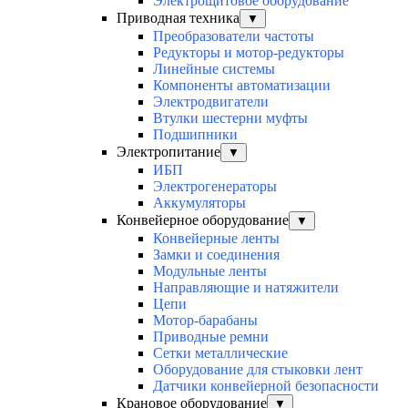
Электрощитовое оборудование
Приводная техника
▼
Преобразователи частоты
Редукторы и мотор-редукторы
Линейные системы
Компоненты автоматизации
Электродвигатели
Втулки шестерни муфты
Подшипники
Электропитание
▼
ИБП
Электрогенераторы
Аккумуляторы
Конвейерное оборудование
▼
Конвейерные ленты
Замки и соединения
Модульные ленты
Направляющие и натяжители
Цепи
Мотор-барабаны
Приводные ремни
Сетки металлические
Оборудование для стыковки лент
Датчики конвейерной безопасности
Крановое оборудование
▼