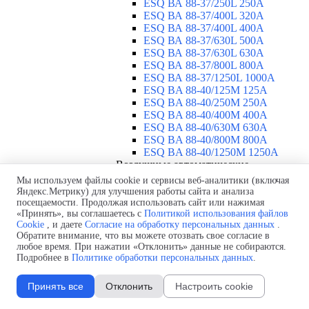
ESQ ВА 88-37/250L 250A
ESQ ВА 88-37/400L 320A
ESQ ВА 88-37/400L 400A
ESQ ВА 88-37/630L 500A
ESQ ВА 88-37/630L 630A
ESQ ВА 88-37/800L 800A
ESQ ВА 88-37/1250L 1000A
ESQ BA 88-40/125M 125A
ESQ BA 88-40/250M 250A
ESQ BA 88-40/400M 400A
ESQ BA 88-40/630М 630A
ESQ BA 88-40/800M 800A
ESQ BA 88-40/1250М 1250A
Воздушные автоматические
выключатели
▼
Мы используем файлы cookie и сервисы веб-аналитики (включая
ESQ ВА99-40B 3F M2C2S2 M
Яндекс.Метрику) для улучшения работы сайта и анализа
посещаемости. Продолжая использовать сайт или нажимая
2500A
«Принять», вы соглашаетесь с
Политикой использования файлов
ESQ ВА99-40A 3F M2C2S2 М
Cookie
, и даете
Согласие на обработку персональных данных
.
800A
Обратите внимание, что вы можете отозвать свое согласие в
ESQ ВА99-40A 3F M2C2S2 М
любое время. При нажатии «Отклонить» данные не собираются.
630A
Подробнее в
Политике обработки персональных данных
.
ESQ ВА99-40A 3F M2C2S2 М
2000A
Принять все
Отклонить
Настроить cookie
ESQ ВА99-40A 3F M2C2S2 М
1600A