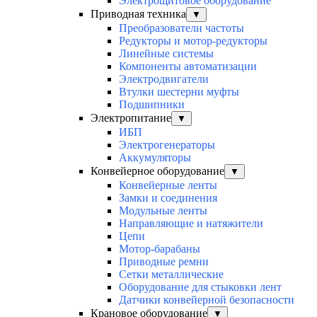
Электрощитовое оборудование
Приводная техника
▼
Преобразователи частоты
Редукторы и мотор-редукторы
Линейные системы
Компоненты автоматизации
Электродвигатели
Втулки шестерни муфты
Подшипники
Электропитание
▼
ИБП
Электрогенераторы
Аккумуляторы
Конвейерное оборудование
▼
Конвейерные ленты
Замки и соединения
Модульные ленты
Направляющие и натяжители
Цепи
Мотор-барабаны
Приводные ремни
Сетки металлические
Оборудование для стыковки лент
Датчики конвейерной безопасности
Крановое оборудование
▼