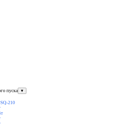
ого пуска
▼
ESQ-210
т
Вт
т
т