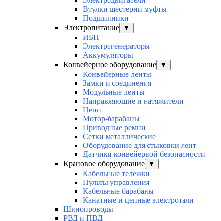
Электродвигатели
Втулки шестерни муфты
Подшипники
Электропитание
▼
ИБП
Электрогенераторы
Аккумуляторы
Конвейерное оборудование
▼
Конвейерные ленты
Замки и соединения
Модульные ленты
Направляющие и натяжители
Цепи
Мотор-барабаны
Приводные ремни
Сетки металлические
Оборудование для стыковки лент
Датчики конвейерной безопасности
Крановое оборудование
▼
Кабельные тележки
Пульты управления
Кабельные барабаны
Канатные и цепные электротали
Шинопроводы
РВД и ПВД