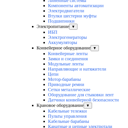
Линейные системы
Компоненты автоматизации
Электродвигатели
Втулки шестерни муфты
Подшипники
Электропитание
▼
ИБП
Электрогенераторы
Аккумуляторы
Конвейерное оборудование
▼
Конвейерные ленты
Замки и соединения
Модульные ленты
Направляющие и натяжители
Цепи
Мотор-барабаны
Приводные ремни
Сетки металлические
Оборудование для стыковки лент
Датчики конвейерной безопасности
Крановое оборудование
▼
Кабельные тележки
Пульты управления
Кабельные барабаны
Канатные и цепные электротали