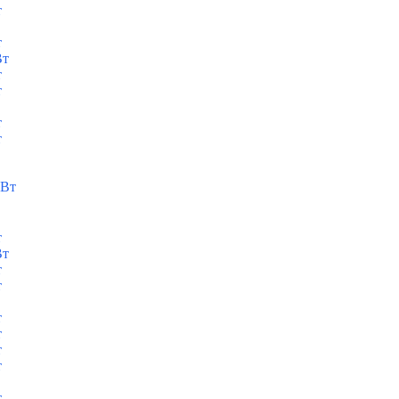
т
т
Вт
т
т
т
т
кВт
т
Вт
т
т
т
т
т
т
т