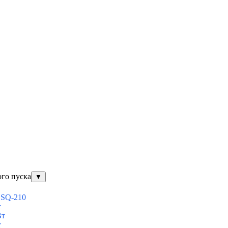
ого пуска
▼
ESQ-210
т
Вт
т