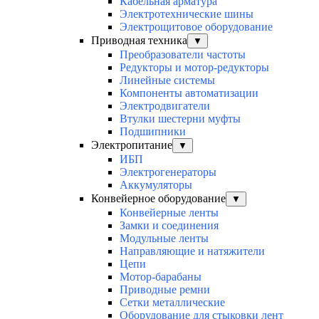
Кабельная арматура
Электротехнические шины
Электрощитовое оборудование
Приводная техника
▼
Преобразователи частоты
Редукторы и мотор-редукторы
Линейные системы
Компоненты автоматизации
Электродвигатели
Втулки шестерни муфты
Подшипники
Электропитание
▼
ИБП
Электрогенераторы
Аккумуляторы
Конвейерное оборудование
▼
Конвейерные ленты
Замки и соединения
Модульные ленты
Направляющие и натяжители
Цепи
Мотор-барабаны
Приводные ремни
Сетки металлические
Оборудование для стыковки лент