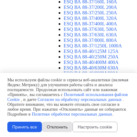
ESQ ВА 88-37/160L 160A
ESQ ВА 88-37/200L 200A
ESQ ВА 88-37/250L 250A
ESQ ВА 88-37/400L 320A
ESQ ВА 88-37/400L 400A
ESQ ВА 88-37/630L 500A
ESQ ВА 88-37/630L 630A
ESQ ВА 88-37/800L 800A
ESQ ВА 88-37/1250L 1000A
ESQ BA 88-40/125M 125A
ESQ BA 88-40/250M 250A
ESQ BA 88-40/400M 400A
ESQ BA 88-40/630М 630A
ESQ BA 88-40/800M 800A
ESQ BA 88-40/1250М 1250A
Мы используем файлы cookie и сервисы веб-аналитики (включая
Воздушные автоматические
Яндекс.Метрику) для улучшения работы сайта и анализа
посещаемости. Продолжая использовать сайт или нажимая
выключатели
▼
«Принять», вы соглашаетесь с
Политикой использования файлов
ESQ ВА99-40B 3F M2C2S2 M
Cookie
, и даете
Согласие на обработку персональных данных
.
2500A
Обратите внимание, что вы можете отозвать свое согласие в
ESQ ВА99-40A 3F M2C2S2 М
любое время. При нажатии «Отклонить» данные не собираются.
800A
Подробнее в
Политике обработки персональных данных
.
ESQ ВА99-40A 3F M2C2S2 М
630A
Принять все
Отклонить
Настроить cookie
ESQ ВА99-40A 3F M2C2S2 М
2000A