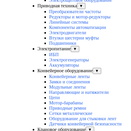
Электрощитовое оборудование
Приводная техника
▼
Преобразователи частоты
Редукторы и мотор-редукторы
Линейные системы
Компоненты автоматизации
Электродвигатели
Втулки шестерни муфты
Подшипники
Электропитание
▼
ИБП
Электрогенераторы
Аккумуляторы
Конвейерное оборудование
▼
Конвейерные ленты
Замки и соединения
Модульные ленты
Направляющие и натяжители
Цепи
Мотор-барабаны
Приводные ремни
Сетки металлические
Оборудование для стыковки лент
Датчики конвейерной безопасности
Крановое оборудование
▼