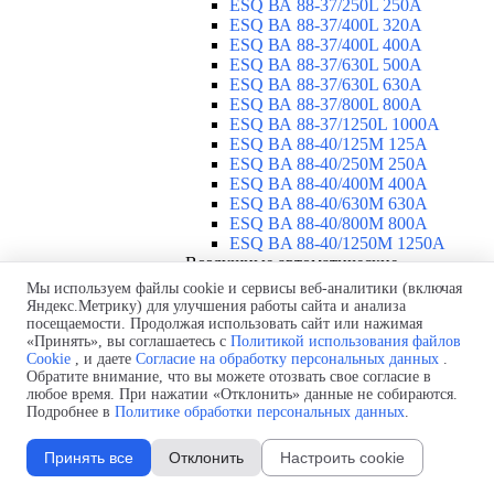
ESQ ВА 88-37/250L 250A
ESQ ВА 88-37/400L 320A
ESQ ВА 88-37/400L 400A
ESQ ВА 88-37/630L 500A
ESQ ВА 88-37/630L 630A
ESQ ВА 88-37/800L 800A
ESQ ВА 88-37/1250L 1000A
ESQ BA 88-40/125M 125A
ESQ BA 88-40/250M 250A
ESQ BA 88-40/400M 400A
ESQ BA 88-40/630М 630A
ESQ BA 88-40/800M 800A
ESQ BA 88-40/1250М 1250A
Воздушные автоматические
выключатели
▼
Мы используем файлы cookie и сервисы веб-аналитики (включая
ESQ ВА99-40B 3F M2C2S2 M
Яндекс.Метрику) для улучшения работы сайта и анализа
посещаемости. Продолжая использовать сайт или нажимая
2500A
«Принять», вы соглашаетесь с
Политикой использования файлов
ESQ ВА99-40A 3F M2C2S2 М
Cookie
, и даете
Согласие на обработку персональных данных
.
800A
Обратите внимание, что вы можете отозвать свое согласие в
ESQ ВА99-40A 3F M2C2S2 М
любое время. При нажатии «Отклонить» данные не собираются.
630A
Подробнее в
Политике обработки персональных данных
.
ESQ ВА99-40A 3F M2C2S2 М
2000A
Принять все
Отклонить
Настроить cookie
ESQ ВА99-40A 3F M2C2S2 М
1600A