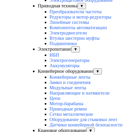
Электрощитовое оборудование
Приводная техника
▼
Преобразователи частоты
Редукторы и мотор-редукторы
Линейные системы
Компоненты автоматизации
Электродвигатели
Втулки шестерни муфты
Подшипники
Электропитание
▼
ИБП
Электрогенераторы
Аккумуляторы
Конвейерное оборудование
▼
Конвейерные ленты
Замки и соединения
Модульные ленты
Направляющие и натяжители
Цепи
Мотор-барабаны
Приводные ремни
Сетки металлические
Оборудование для стыковки лент
Датчики конвейерной безопасности
Крановое оборудование
▼