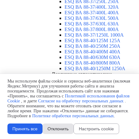
ESQ ВА 88-37/250L 250A
ESQ ВА 88-37/400L 320A
ESQ ВА 88-37/400L 400A
ESQ ВА 88-37/630L 500A
ESQ ВА 88-37/630L 630A
ESQ ВА 88-37/800L 800A
ESQ ВА 88-37/1250L 1000A
ESQ BA 88-40/125M 125A
ESQ BA 88-40/250M 250A
ESQ BA 88-40/400M 400A
ESQ BA 88-40/630М 630A
ESQ BA 88-40/800M 800A
ESQ BA 88-40/1250М 1250A
Воздушные автоматические
выключатели
▼
Мы используем файлы cookie и сервисы веб-аналитики (включая
ESQ ВА99-40B 3F M2C2S2 M
Яндекс.Метрику) для улучшения работы сайта и анализа
посещаемости. Продолжая использовать сайт или нажимая
2500A
«Принять», вы соглашаетесь с
Политикой использования файлов
ESQ ВА99-40A 3F M2C2S2 М
Cookie
, и даете
Согласие на обработку персональных данных
.
800A
Обратите внимание, что вы можете отозвать свое согласие в
ESQ ВА99-40A 3F M2C2S2 М
любое время. При нажатии «Отклонить» данные не собираются.
630A
Подробнее в
Политике обработки персональных данных
.
ESQ ВА99-40A 3F M2C2S2 М
2000A
Принять все
Отклонить
Настроить cookie
ESQ ВА99-40A 3F M2C2S2 М
1600A