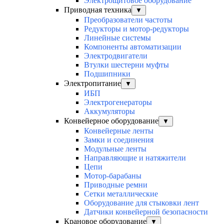
Электрощитовое оборудование
Приводная техника
▼
Преобразователи частоты
Редукторы и мотор-редукторы
Линейные системы
Компоненты автоматизации
Электродвигатели
Втулки шестерни муфты
Подшипники
Электропитание
▼
ИБП
Электрогенераторы
Аккумуляторы
Конвейерное оборудование
▼
Конвейерные ленты
Замки и соединения
Модульные ленты
Направляющие и натяжители
Цепи
Мотор-барабаны
Приводные ремни
Сетки металлические
Оборудование для стыковки лент
Датчики конвейерной безопасности
Крановое оборудование
▼