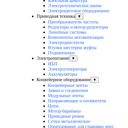
Кабельная арматура
Электротехнические шины
Электрощитовое оборудование
Приводная техника
▼
Преобразователи частоты
Редукторы и мотор-редукторы
Линейные системы
Компоненты автоматизации
Электродвигатели
Втулки шестерни муфты
Подшипники
Электропитание
▼
ИБП
Электрогенераторы
Аккумуляторы
Конвейерное оборудование
▼
Конвейерные ленты
Замки и соединения
Модульные ленты
Направляющие и натяжители
Цепи
Мотор-барабаны
Приводные ремни
Сетки металлические
Оборудование для стыковки лент