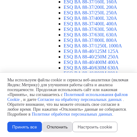
ESQ ВА 88-37/160L 160A
ESQ ВА 88-37/200L 200A
ESQ ВА 88-37/250L 250A
ESQ ВА 88-37/400L 320A
ESQ ВА 88-37/400L 400A
ESQ ВА 88-37/630L 500A
ESQ ВА 88-37/630L 630A
ESQ ВА 88-37/800L 800A
ESQ ВА 88-37/1250L 1000A
ESQ BA 88-40/125M 125A
ESQ BA 88-40/250M 250A
ESQ BA 88-40/400M 400A
ESQ BA 88-40/630М 630A
ESQ BA 88-40/800M 800A
ESQ BA 88-40/1250М 1250A
Мы используем файлы cookie и сервисы веб-аналитики (включая
Воздушные автоматические
Яндекс.Метрику) для улучшения работы сайта и анализа
посещаемости. Продолжая использовать сайт или нажимая
выключатели
▼
«Принять», вы соглашаетесь с
Политикой использования файлов
ESQ ВА99-40B 3F M2C2S2 M
Cookie
, и даете
Согласие на обработку персональных данных
.
2500A
Обратите внимание, что вы можете отозвать свое согласие в
ESQ ВА99-40A 3F M2C2S2 М
любое время. При нажатии «Отклонить» данные не собираются.
800A
Подробнее в
Политике обработки персональных данных
.
ESQ ВА99-40A 3F M2C2S2 М
630A
Принять все
Отклонить
Настроить cookie
ESQ ВА99-40A 3F M2C2S2 М
2000A