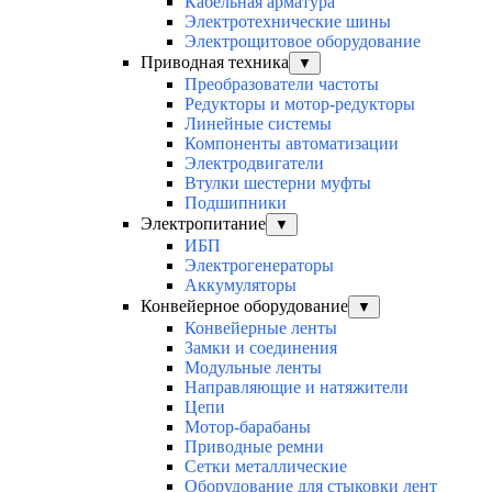
Кабельная арматура
Электротехнические шины
Электрощитовое оборудование
Приводная техника
▼
Преобразователи частоты
Редукторы и мотор-редукторы
Линейные системы
Компоненты автоматизации
Электродвигатели
Втулки шестерни муфты
Подшипники
Электропитание
▼
ИБП
Электрогенераторы
Аккумуляторы
Конвейерное оборудование
▼
Конвейерные ленты
Замки и соединения
Модульные ленты
Направляющие и натяжители
Цепи
Мотор-барабаны
Приводные ремни
Сетки металлические
Оборудование для стыковки лент