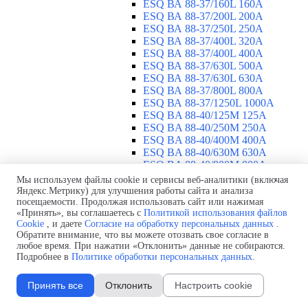
ESQ ВА 88-37/160L 160A
ESQ ВА 88-37/200L 200A
ESQ ВА 88-37/250L 250A
ESQ ВА 88-37/400L 320A
ESQ ВА 88-37/400L 400A
ESQ ВА 88-37/630L 500A
ESQ ВА 88-37/630L 630A
ESQ ВА 88-37/800L 800A
ESQ ВА 88-37/1250L 1000A
ESQ BA 88-40/125M 125A
ESQ BA 88-40/250M 250A
ESQ BA 88-40/400M 400A
ESQ BA 88-40/630М 630A
ESQ BA 88-40/800M 800A
ESQ BA 88-40/1250М 1250A
Мы используем файлы cookie и сервисы веб-аналитики (включая
Воздушные автоматические
Яндекс.Метрику) для улучшения работы сайта и анализа
посещаемости. Продолжая использовать сайт или нажимая
выключатели
▼
«Принять», вы соглашаетесь с
Политикой использования файлов
ESQ ВА99-40B 3F M2C2S2 M
Cookie
, и даете
Согласие на обработку персональных данных
.
2500A
Обратите внимание, что вы можете отозвать свое согласие в
ESQ ВА99-40A 3F M2C2S2 М
любое время. При нажатии «Отклонить» данные не собираются.
800A
Подробнее в
Политике обработки персональных данных
.
ESQ ВА99-40A 3F M2C2S2 М
630A
Принять все
Отклонить
Настроить cookie
ESQ ВА99-40A 3F M2C2S2 М
2000A