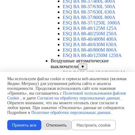
ESQ ВА 88-37/400L 400A
ESQ ВА 88-37/630L 500A
ESQ ВА 88-37/630L 630A
ESQ ВА 88-37/800L 800A
ESQ ВА 88-37/1250L 1000A
ESQ BA 88-40/125M 125A
ESQ BA 88-40/250M 250A
ESQ BA 88-40/400M 400A
ESQ BA 88-40/630М 630A
ESQ BA 88-40/800M 800A
ESQ BA 88-40/1250М 1250A
Воздушные автоматические
выключатели
▼
ESQ ВА99-40B 3F M2C2S2 M
2500A
Мы используем файлы cookie и сервисы веб-аналитики (включая
ESQ ВА99-40A 3F M2C2S2 М
Яндекс.Метрику) для улучшения работы сайта и анализа
посещаемости. Продолжая использовать сайт или нажимая
800A
«Принять», вы соглашаетесь с
Политикой использования файлов
ESQ ВА99-40A 3F M2C2S2 М
Cookie
, и даете
Согласие на обработку персональных данных
.
630A
Обратите внимание, что вы можете отозвать свое согласие в
ESQ ВА99-40A 3F M2C2S2 М
любое время. При нажатии «Отклонить» данные не собираются.
2000A
Подробнее в
Политике обработки персональных данных
.
ESQ ВА99-40A 3F M2C2S2 М
1600A
Принять все
Отклонить
Настроить cookie
ESQ ВА99-40A 3F M2C2S2 М
1250A