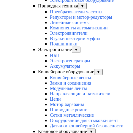
Электрощитовое оборудование
Приводная техника
▼
Преобразователи частоты
Редукторы и мотор-редукторы
Линейные системы
Компоненты автоматизации
Электродвигатели
Втулки шестерни муфты
Подшипники
Электропитание
▼
ИБП
Электрогенераторы
Аккумуляторы
Конвейерное оборудование
▼
Конвейерные ленты
Замки и соединения
Модульные ленты
Направляющие и натяжители
Цепи
Мотор-барабаны
Приводные ремни
Сетки металлические
Оборудование для стыковки лент
Датчики конвейерной безопасности
Крановое оборудование
▼