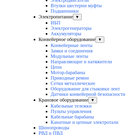
Электродвигатели
Втулки шестерни муфты
Подшипники
Электропитание
▼
ИБП
Электрогенераторы
Аккумуляторы
Конвейерное оборудование
▼
Конвейерные ленты
Замки и соединения
Модульные ленты
Направляющие и натяжители
Цепи
Мотор-барабаны
Приводные ремни
Сетки металлические
Оборудование для стыковки лент
Датчики конвейерной безопасности
Крановое оборудование
▼
Кабельные тележки
Пульты управления
Кабельные барабаны
Канатные и цепные электротали
Шинопроводы
РВД и ПВД