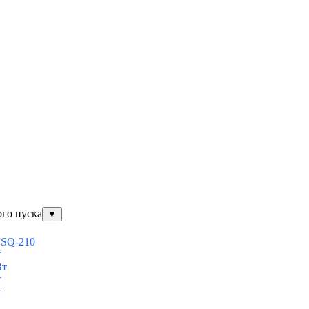
ого пуска
▼
ESQ-210
т
Вт
т
т