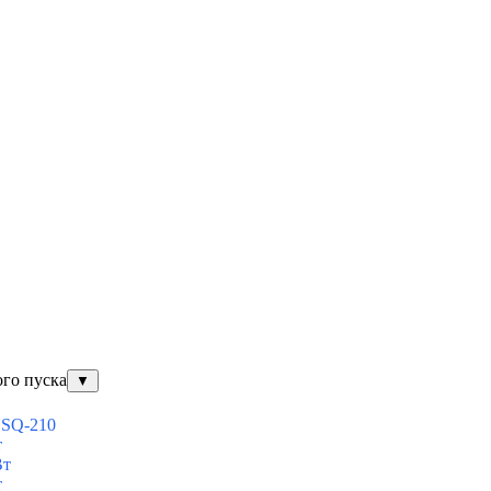
ого пуска
▼
ESQ-210
т
Вт
т