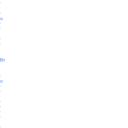
т
т
Вт
т
т
т
т
кВт
т
Вт
т
т
т
т
т
т
т