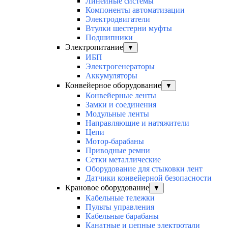
Линейные системы
Компоненты автоматизации
Электродвигатели
Втулки шестерни муфты
Подшипники
Электропитание
▼
ИБП
Электрогенераторы
Аккумуляторы
Конвейерное оборудование
▼
Конвейерные ленты
Замки и соединения
Модульные ленты
Направляющие и натяжители
Цепи
Мотор-барабаны
Приводные ремни
Сетки металлические
Оборудование для стыковки лент
Датчики конвейерной безопасности
Крановое оборудование
▼
Кабельные тележки
Пульты управления
Кабельные барабаны
Канатные и цепные электротали