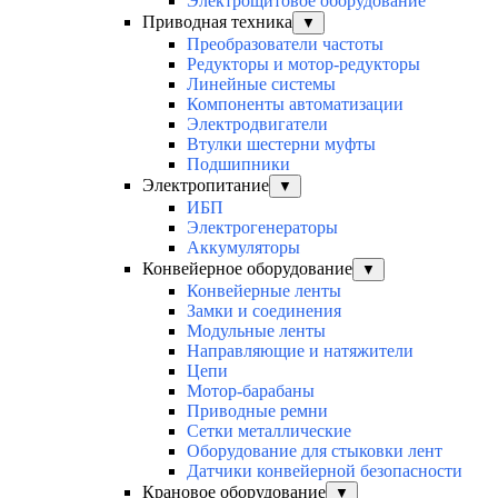
Электрощитовое оборудование
Приводная техника
▼
Преобразователи частоты
Редукторы и мотор-редукторы
Линейные системы
Компоненты автоматизации
Электродвигатели
Втулки шестерни муфты
Подшипники
Электропитание
▼
ИБП
Электрогенераторы
Аккумуляторы
Конвейерное оборудование
▼
Конвейерные ленты
Замки и соединения
Модульные ленты
Направляющие и натяжители
Цепи
Мотор-барабаны
Приводные ремни
Сетки металлические
Оборудование для стыковки лент
Датчики конвейерной безопасности
Крановое оборудование
▼