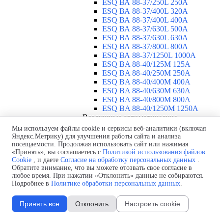
ESQ ВА 88-37/250L 250A
ESQ ВА 88-37/400L 320A
ESQ ВА 88-37/400L 400A
ESQ ВА 88-37/630L 500A
ESQ ВА 88-37/630L 630A
ESQ ВА 88-37/800L 800A
ESQ ВА 88-37/1250L 1000A
ESQ BA 88-40/125M 125A
ESQ BA 88-40/250M 250A
ESQ BA 88-40/400M 400A
ESQ BA 88-40/630М 630A
ESQ BA 88-40/800M 800A
ESQ BA 88-40/1250М 1250A
Воздушные автоматические
выключатели
▼
Мы используем файлы cookie и сервисы веб-аналитики (включая
ESQ ВА99-40B 3F M2C2S2 M
Яндекс.Метрику) для улучшения работы сайта и анализа
посещаемости. Продолжая использовать сайт или нажимая
2500A
«Принять», вы соглашаетесь с
Политикой использования файлов
ESQ ВА99-40A 3F M2C2S2 М
Cookie
, и даете
Согласие на обработку персональных данных
.
800A
Обратите внимание, что вы можете отозвать свое согласие в
ESQ ВА99-40A 3F M2C2S2 М
любое время. При нажатии «Отклонить» данные не собираются.
630A
Подробнее в
Политике обработки персональных данных
.
ESQ ВА99-40A 3F M2C2S2 М
2000A
Принять все
Отклонить
Настроить cookie
ESQ ВА99-40A 3F M2C2S2 М
1600A