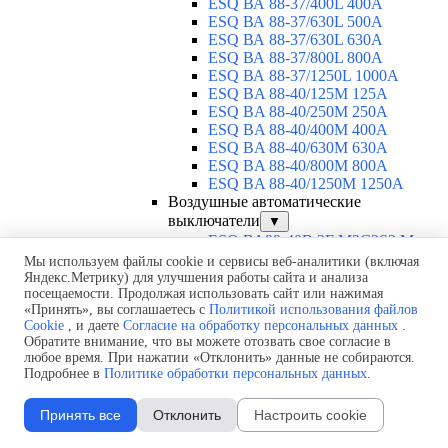
ESQ ВА 88-37/400L 400A
ESQ ВА 88-37/630L 500A
ESQ ВА 88-37/630L 630A
ESQ ВА 88-37/800L 800A
ESQ ВА 88-37/1250L 1000A
ESQ BA 88-40/125M 125A
ESQ BA 88-40/250M 250A
ESQ BA 88-40/400M 400A
ESQ BA 88-40/630М 630A
ESQ BA 88-40/800M 800A
ESQ BA 88-40/1250М 1250A
Воздушные автоматические
выключатели
▼
ESQ ВА99-40B 3F M2C2S2 M
2500A
Мы используем файлы cookie и сервисы веб-аналитики (включая
ESQ ВА99-40A 3F M2C2S2 М
Яндекс.Метрику) для улучшения работы сайта и анализа
посещаемости. Продолжая использовать сайт или нажимая
800A
«Принять», вы соглашаетесь с
Политикой использования файлов
ESQ ВА99-40A 3F M2C2S2 М
Cookie
, и даете
Согласие на обработку персональных данных
.
630A
Обратите внимание, что вы можете отозвать свое согласие в
ESQ ВА99-40A 3F M2C2S2 М
любое время. При нажатии «Отклонить» данные не собираются.
2000A
Подробнее в
Политике обработки персональных данных
.
ESQ ВА99-40A 3F M2C2S2 М
1600A
Принять все
Отклонить
Настроить cookie
ESQ ВА99-40A 3F M2C2S2 М
1250A