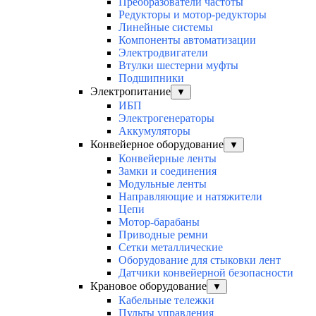
Преобразователи частоты
Редукторы и мотор-редукторы
Линейные системы
Компоненты автоматизации
Электродвигатели
Втулки шестерни муфты
Подшипники
Электропитание
▼
ИБП
Электрогенераторы
Аккумуляторы
Конвейерное оборудование
▼
Конвейерные ленты
Замки и соединения
Модульные ленты
Направляющие и натяжители
Цепи
Мотор-барабаны
Приводные ремни
Сетки металлические
Оборудование для стыковки лент
Датчики конвейерной безопасности
Крановое оборудование
▼
Кабельные тележки
Пульты управления