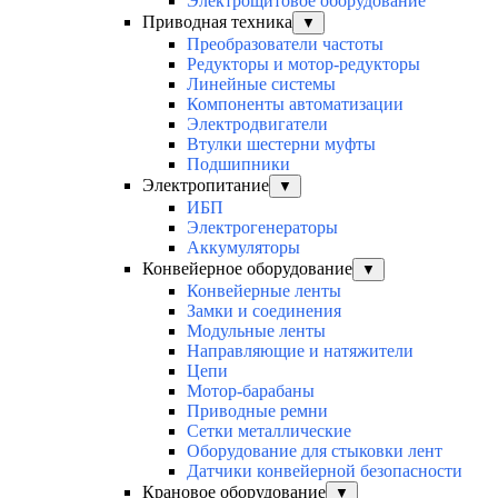
Электрощитовое оборудование
Приводная техника
▼
Преобразователи частоты
Редукторы и мотор-редукторы
Линейные системы
Компоненты автоматизации
Электродвигатели
Втулки шестерни муфты
Подшипники
Электропитание
▼
ИБП
Электрогенераторы
Аккумуляторы
Конвейерное оборудование
▼
Конвейерные ленты
Замки и соединения
Модульные ленты
Направляющие и натяжители
Цепи
Мотор-барабаны
Приводные ремни
Сетки металлические
Оборудование для стыковки лент
Датчики конвейерной безопасности
Крановое оборудование
▼