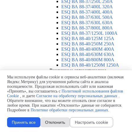
ESQ ВА 88-37/250L 250A
ESQ ВА 88-37/400L 320A
ESQ ВА 88-37/400L 400A
ESQ ВА 88-37/630L 500A
ESQ ВА 88-37/630L 630A
ESQ ВА 88-37/800L 800A
ESQ ВА 88-37/1250L 1000A
ESQ BA 88-40/125M 125A
ESQ BA 88-40/250M 250A
ESQ BA 88-40/400M 400A
ESQ BA 88-40/630М 630A
ESQ BA 88-40/800M 800A
ESQ BA 88-40/1250М 1250A
Воздушные автоматические
выключатели
▼
Мы используем файлы cookie и сервисы веб-аналитики (включая
ESQ ВА99-40B 3F M2C2S2 M
Яндекс.Метрику) для улучшения работы сайта и анализа
посещаемости. Продолжая использовать сайт или нажимая
2500A
«Принять», вы соглашаетесь с
Политикой использования файлов
ESQ ВА99-40A 3F M2C2S2 М
Cookie
, и даете
Согласие на обработку персональных данных
.
800A
Обратите внимание, что вы можете отозвать свое согласие в
ESQ ВА99-40A 3F M2C2S2 М
любое время. При нажатии «Отклонить» данные не собираются.
630A
Подробнее в
Политике обработки персональных данных
.
ESQ ВА99-40A 3F M2C2S2 М
2000A
Принять все
Отклонить
Настроить cookie
ESQ ВА99-40A 3F M2C2S2 М
1600A