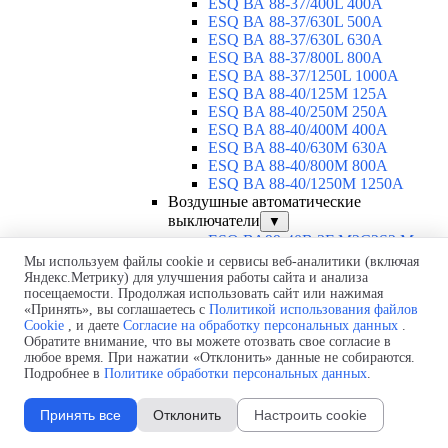
ESQ ВА 88-37/400L 400A
ESQ ВА 88-37/630L 500A
ESQ ВА 88-37/630L 630A
ESQ ВА 88-37/800L 800A
ESQ ВА 88-37/1250L 1000A
ESQ BA 88-40/125M 125A
ESQ BA 88-40/250M 250A
ESQ BA 88-40/400M 400A
ESQ BA 88-40/630М 630A
ESQ BA 88-40/800M 800A
ESQ BA 88-40/1250М 1250A
Воздушные автоматические
выключатели
▼
ESQ ВА99-40B 3F M2C2S2 M
2500A
Мы используем файлы cookie и сервисы веб-аналитики (включая
ESQ ВА99-40A 3F M2C2S2 М
Яндекс.Метрику) для улучшения работы сайта и анализа
посещаемости. Продолжая использовать сайт или нажимая
800A
«Принять», вы соглашаетесь с
Политикой использования файлов
ESQ ВА99-40A 3F M2C2S2 М
Cookie
, и даете
Согласие на обработку персональных данных
.
630A
Обратите внимание, что вы можете отозвать свое согласие в
ESQ ВА99-40A 3F M2C2S2 М
любое время. При нажатии «Отклонить» данные не собираются.
2000A
Подробнее в
Политике обработки персональных данных
.
ESQ ВА99-40A 3F M2C2S2 М
1600A
Принять все
Отклонить
Настроить cookie
ESQ ВА99-40A 3F M2C2S2 М
1250A